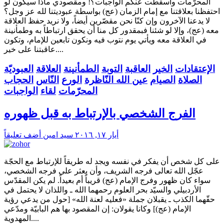
المحرّمات وأسقطت عنكم الواجبات؟! ومقصودي ماذا سيكون لو
احتفظنا بعلاقتنا مع إمام الزمان (عج) بواسطة عبوديتنا لله عز وجل؟
لا يدعنا الآخرون وإن كنّا نحن مقصّرين أيضاً، ولا نريد حفظ العلاقة
معه (عج)، وإلا لو شئنا فبمقدور كل منا أن يحقق ارتباطاً به وطمأنينة
في العلاقة معه ويأتي يوم نتوب فيه ونكون تابعين للإمام، وتكون
عاقبتنا على خير....
الإعتقادات
الخير
العاقبة
التوبة
الطمأنينة
العلاقة
العبوديّة
الصلاة
الصيام
عين الله النّاظرة
الورع
النّاس
الحجاب
المحرّمات
لقاء
الواجبات
الفرج الشخصي بالإرتباط به قبل ظهوره
أيار ١٧, ٢٠١٦
سید امین
أضف تعليقاً
على كل شخص أن يفكر في نفسه ويجد له طريقاً للإرتباط مع الحجّة
عجّل الله تعالى فرجه الشريف، وأن يعثر على فرجه الشخصي،
سواء كان ظهور وفرج الإمام (عج) قريباً أم بعيداً. لم يكن المقدّس
الأردبيلي والسيّد بحر العلوم رحمهما الله ـ واللذان لا يحتمل في
حقّهما الكذب ـ يقبلان جملة «فعليه لعنة الله» [حول من يدعي رؤية
الإمام (عج)] وكانا يقولان: إن المقصود بها هم البابيّة ومدّعي
المهدوية....