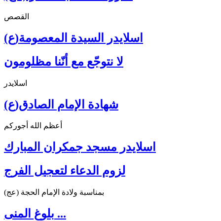
القصص
اسلايدر السيدة المعصومة(ع)
لا نتوجّع مع أنّنا مظلومون
اسلايدر
شهادة الإمام الصادق(ع)
أعظم الله أجوركم
اسلايدر مسجد جمكران المبارك
لزوم الدعاء لتعجيل الفرج
بمناسبة ولادة الإمام الحجة (عج)
بلوغ المنى ...