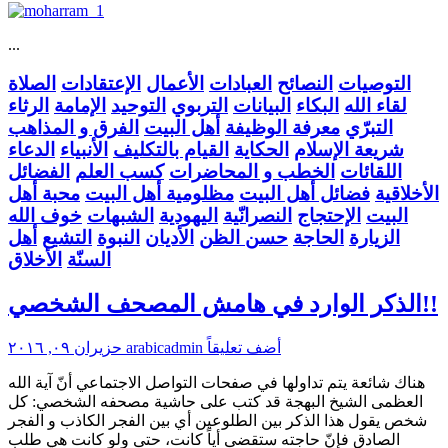
...
التوصيات
النصائح
العبادات
الأعمال
الإعتقادات
الصلاة
لقاء الله
البكاء
البيانات
التربوي
التوحيد
الإمامة
الرثاء
التبرّي
معرفة الوظيفة
أهل البيت
الفرق و المذاهب
شريعة الإسلام
الحكاية
القيام بالتكليف
الأنبياء
الدعاء
اللقائات
الخطب و المحاضرات
كسب العلم
الفضائل
الأخلاقية
فضائل أهل البيت
مظلومية أهل البيت
محبة أهل
البيت
الإحتجاج
النصرانّية
اليهودية
الشبهات
خوف الله
الزيارة
الحاجة
حسن الظن
الأديان
النبوة
التشيع
أهل
السنّة
الأخلاق
الذكر الوارد في هامش المصحف الشخصي!!
أضف تعليقاً
arabicadmin
حزيران ٠٩, ٢٠١٦
هناك شائعة يتم تداولها في صفحات التواصل الاجتماعي أنّ آية الله
العظمى الشيخ البهجة قد كتب على حاشية مصحفه الشخصي: كل
شخص يقول هذا الذكر بين الطلوعين أي بين الفجر الكاذب و الفجر
الصادق فإنّ حاجته ستقضى أياً كانت، حتى ولو كانت هي طلب