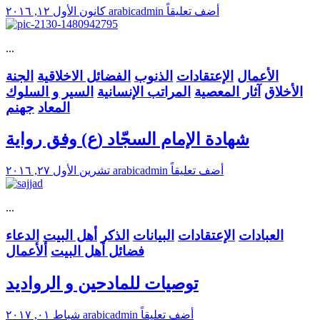
أضف تعليقاً
arabicadmin
كانون الأول ١٢, ٢٠١٦
...
الأعمال
الإعتقادات
الذنوب
الفضائل الاخلاقية
الجنة
الأخلاق
آثار المعصية
المراتب الإنسانية
السير و السلوك
المعاد
جهنم
شهادة الإمام السجّاد (ع) وفق رواية
أضف تعليقاً
arabicadmin
تشرين الأول ٢٧, ٢٠١٦
...
العبادات
الإعتقادات
البيانات
الذكر
أهل البيت
الدعاء
فضائل أهل البيت
ألأعمال
توصيات للمادحين و الرواديد
أضف تعليقاً
arabicadmin
شباط ٠١, ٢٠١٧