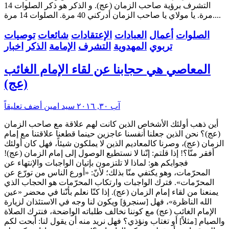
التشرف برؤية صاحب الزمان (عج). و الذكر هو ذكر الصلوات 14
مرة. يا مولاي يا صاحب الزمان أدركني 40 مرة. الصلوات 14 مرة....
الصلوات
أعمال
العبادات
الإعتقادات
شائعات
توصيات
تربوي
المهدوية
التشرف
الإمامة
الذكر
اخبار
المعاصي هي حجابنا عن لقاء الإمام الغائب
(عج)
آب ٣٠, ٢٠١٦
سید امین
أضف تعليقاً
أين ذهب أولئك الأشخاص الذين كانت لهم علاقة مع صاحب الزمان
(عج)؟ نحن الذين جعلنا أنفسنا عاجزين حينما قطعنا علاقتنا مع إمام
الزمان (عج)، وصرنا كالمعاديم الذين لا يملكون شيئاً، فهل كان أولئك
أفقر منّا؟! إذا قلتم: إنّنا لا نستطيع الوصول إلى إمام الزمان (عج)!
فجوابكم هو: لماذا لا تلتزمون بإتيان الواجبات والإنتهاء عن
المحرّمات، وهو يكتفي منّا بذلك؛ لأنّ: «أورع الناس من تورّع عن
المحرّمات». فترك الواجبات وارتكاب المحرّمات هو الحجاب الذي
يمنعنا من لقاء إمام الزمان (عج). إذا كنّا نعلم بأنّنا في محضر «عين
الله الناظرة»، فهل [سنجرؤ] ويكون لنا وجه في الاستئذان لزيارة
الإمام الغائب (عج) مع كوننا نخالف طلباته الواضحة، فنترك الصلاة
والصيام [مثلاً] أو تغتاب ونؤذي؟ فهل نريد منه أن يقول لنا: أبحت لكم