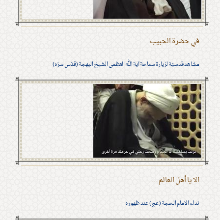
في حضرة الحبيب
مشاهد قدسيّة لزيارة سماحة آية الله العظمى الشيخ البهجة (قدّس سرّه)
الا يا أهل العالم ...
نداء الامام الحجة (عج) عند ظهوره