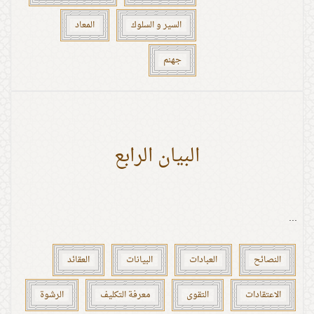
السير و السلوك
المعاد
جهنم
البيان الرابع
...
النصائح
العبادات
البيانات
العقائد
الاعتقادات
التقوى
معرفة التكليف
الرشوة