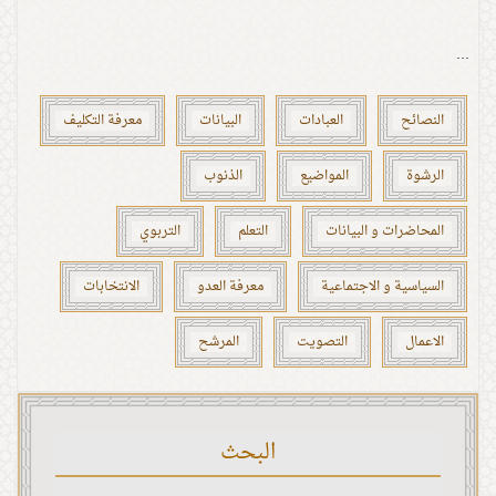
...
النصائح
العبادات
البيانات
معرفة التكليف
الرشوة
المواضيع
الذنوب
المحاضرات و البيانات
التعلم
التربوي
السياسية و الاجتماعية
معرفة العدو
الانتخابات
الاعمال
التصويت
المرشح
البحث