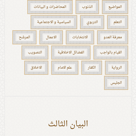
المواضيع
الذنوب
المحاضرات و البيانات
التعلم
التربوي
السياسية و الاجتماعية
معرفة العدو
الانتخابات
الاعمال
المرشح
القيام بالواجب
الفضائل الاخلاقية
التصويب
الرواية
الكفار
علم الامام
الاخلاق
الجليس
البيان الثالث