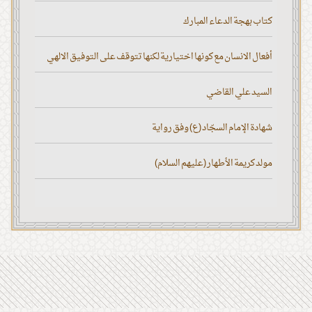
كتاب بهجة الدعاء المبارك
أفعال الانسان مع كونها اختيارية لكنها تتوقف على التوفيق الالهي
السيد علي القاضي
شهادة الإمام السجّاد (ع) وفق رواية
مولد كريمة الأطهار (عليهم السلام)