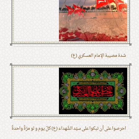
شدة مصيبة الإمام العسكري (ع)
احرصوا على أن تبكوا على سيّد الشّهداء (ع) كلّ يوم و لو مرّةً واحدةً