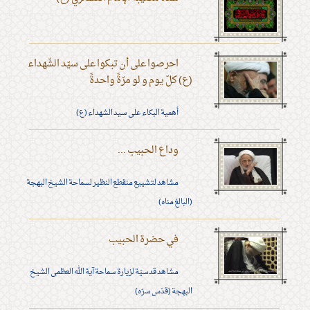
احرصوا على أن تبكوا على سيّد الشّهداء
(ع) كلّ يوم و لو مرّةً واحدةً
أهمية البكاء على سيد الشهداء (ع)
وداع الحبيب ...
مشاهد لتشييع منقطع النظير لسماحة الشيخ البهجة
(البالغ مناه)
في حضرة الحبيب
مشاهد قدسيّة لزيارة سماحة آية الله العظمى الشيخ
البهجة (قدّس سرّه)