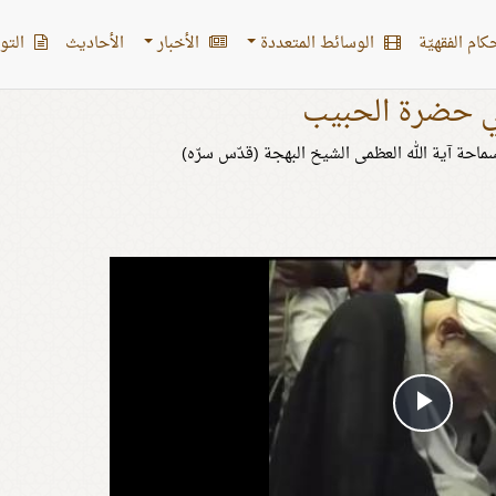
کام الفقهیّة
الوسائط المتعددة
الأخبار
الأحادیث
التو
 حضرة الحبيب
ماحة آية الله العظمى الشيخ البهجة (قدّس سرّه)
Play
Video