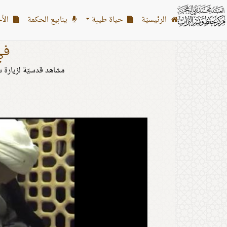
الرئیسیّة
حياة طيبة
ينابيع الحكمة
الأح
في
مشاهد قدسيّة لزيارة س