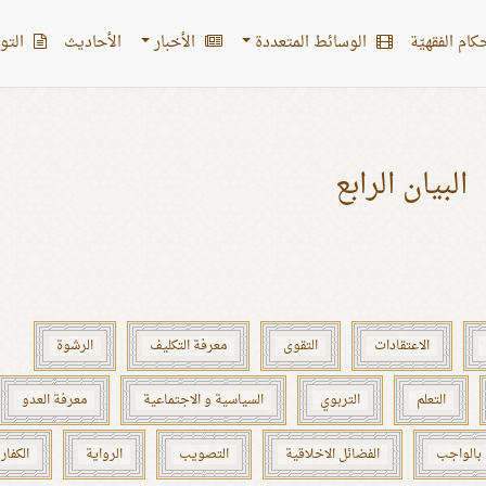
کام الفقهیّة
الوسائط المتعددة
الأخبار
الأحادیث
التو
البيان الرابع
الاعتقادات
التقوى
معرفة التكليف
الرشوة
التعلم
التربوي
السياسية و الاجتماعية
معرفة العدو
 بالواجب
الفضائل الاخلاقية
التصويب
الرواية
الكفار