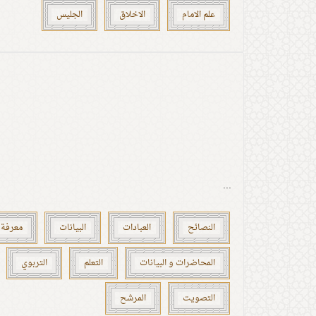
علم الامام
الاخلاق
الجليس
...
النصائح
العبادات
البيانات
معرفة 
المحاضرات و البيانات
التعلم
التربوي
التصويت
المرشح