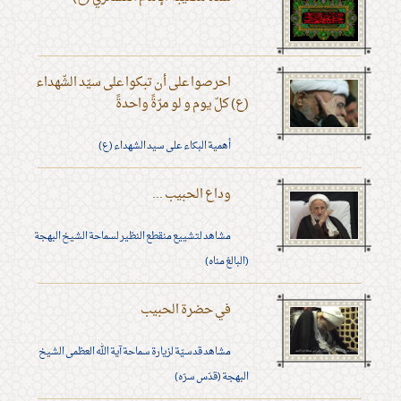
احرصوا على أن تبكوا على سيّد الشّهداء
(ع) كلّ يوم و لو مرّةً واحدةً
أهمية البكاء على سيد الشهداء (ع)
وداع الحبيب ...
مشاهد لتشييع منقطع النظير لسماحة الشيخ البهجة
(البالغ مناه)
في حضرة الحبيب
مشاهد قدسيّة لزيارة سماحة آية الله العظمى الشيخ
البهجة (قدّس سرّه)