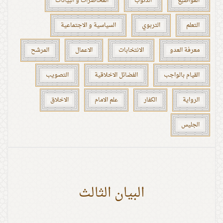
المواضيع
الذنوب
المحاضرات و البيانات
التعلم
التربوي
السياسية و الاجتماعية
معرفة العدو
الانتخابات
الاعمال
المرشح
القيام بالواجب
الفضائل الاخلاقية
التصويب
الرواية
الكفار
علم الامام
الاخلاق
الجليس
البيان الثالث