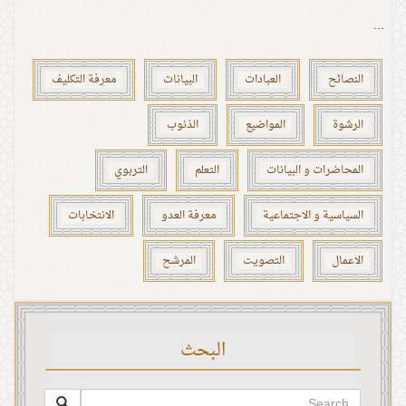
...
النصائح
العبادات
البيانات
معرفة التكليف
الرشوة
المواضيع
الذنوب
المحاضرات و البيانات
التعلم
التربوي
السياسية و الاجتماعية
معرفة العدو
الانتخابات
الاعمال
التصويت
المرشح
البحث