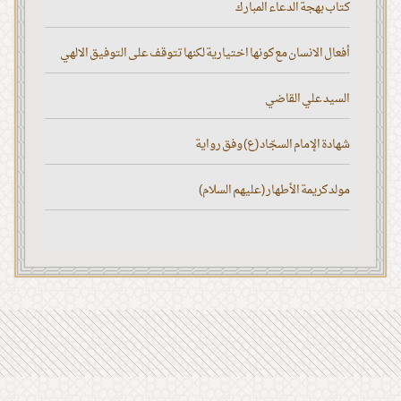
كتاب بهجة الدعاء المبارك
أفعال الانسان مع كونها اختيارية لكنها تتوقف على التوفيق الالهي
السيد علي القاضي
شهادة الإمام السجّاد (ع) وفق رواية
مولد كريمة الأطهار (عليهم السلام)