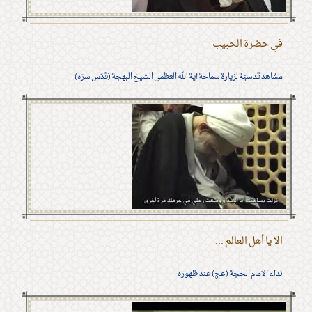
في حضرة الحبيب
مشاهد قدسيّة لزيارة سماحة آية الله العظمى الشيخ البهجة (قدّس سرّه)
الا يا أهل العالم ...
نداء الامام الحجة (عج) عند ظهوره