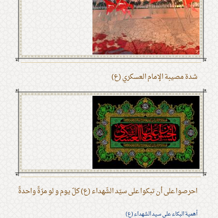
شدة مصيبة الإمام العسكري (ع)
احرصوا على أن تبكوا على سيّد الشّهداء (ع) كلّ يوم و لو مرّةً واحدةً
أهمية البكاء على سيد الشهداء (ع)