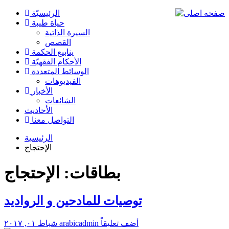
الرئیسیّة
حياة طيبة
السيرة الذاتية
القصص
ينابيع الحكمة
الأحکام الفقهیّة
الوسائط المتعددة
الفیدیوهات
الأخبار
الشائعات
الأحادیث
التواصل معنا
الرئيسية
الإحتجاج
بطاقات: الإحتجاج
توصيات للمادحين و الرواديد
أضف تعليقاً
arabicadmin
شباط ٠١, ٢٠١٧