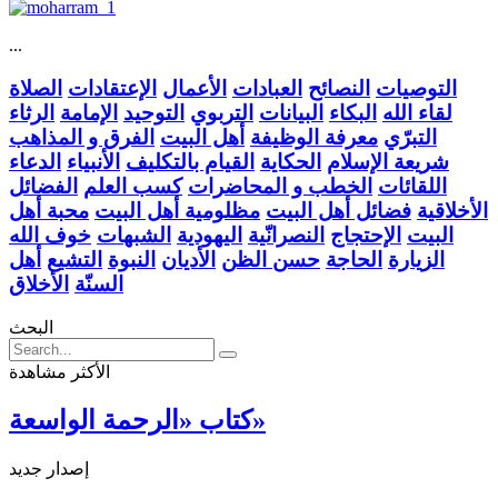
...
التوصيات
النصائح
العبادات
الأعمال
الإعتقادات
الصلاة
لقاء الله
البكاء
البيانات
التربوي
التوحيد
الإمامة
الرثاء
التبرّي
معرفة الوظيفة
أهل البيت
الفرق و المذاهب
شريعة الإسلام
الحكاية
القيام بالتكليف
الأنبياء
الدعاء
اللقائات
الخطب و المحاضرات
كسب العلم
الفضائل
الأخلاقية
فضائل أهل البيت
مظلومية أهل البيت
محبة أهل
البيت
الإحتجاج
النصرانّية
اليهودية
الشبهات
خوف الله
الزيارة
الحاجة
حسن الظن
الأديان
النبوة
التشيع
أهل
السنّة
الأخلاق
البحث
الأكثر مشاهدة
كتاب «الرحمة الواسعة»
إصدار جديد