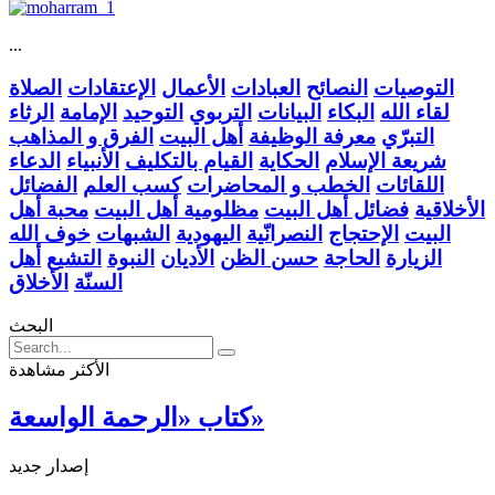
...
التوصيات
النصائح
العبادات
الأعمال
الإعتقادات
الصلاة
لقاء الله
البكاء
البيانات
التربوي
التوحيد
الإمامة
الرثاء
التبرّي
معرفة الوظيفة
أهل البيت
الفرق و المذاهب
شريعة الإسلام
الحكاية
القيام بالتكليف
الأنبياء
الدعاء
اللقائات
الخطب و المحاضرات
كسب العلم
الفضائل
الأخلاقية
فضائل أهل البيت
مظلومية أهل البيت
محبة أهل
البيت
الإحتجاج
النصرانّية
اليهودية
الشبهات
خوف الله
الزيارة
الحاجة
حسن الظن
الأديان
النبوة
التشيع
أهل
السنّة
الأخلاق
البحث
الأكثر مشاهدة
كتاب «الرحمة الواسعة»
إصدار جديد