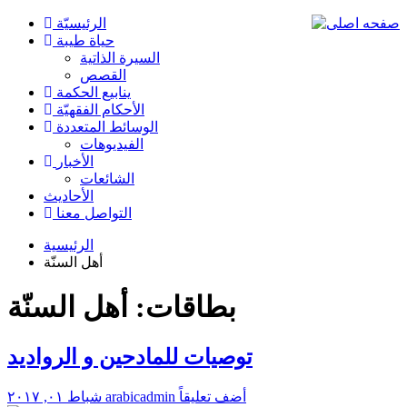
الرئیسیّة
حياة طيبة
السيرة الذاتية
القصص
ينابيع الحكمة
الأحکام الفقهیّة
الوسائط المتعددة
الفیدیوهات
الأخبار
الشائعات
الأحادیث
التواصل معنا
الرئيسية
أهل السنّة
بطاقات: أهل السنّة
توصيات للمادحين و الرواديد
أضف تعليقاً
arabicadmin
شباط ٠١, ٢٠١٧