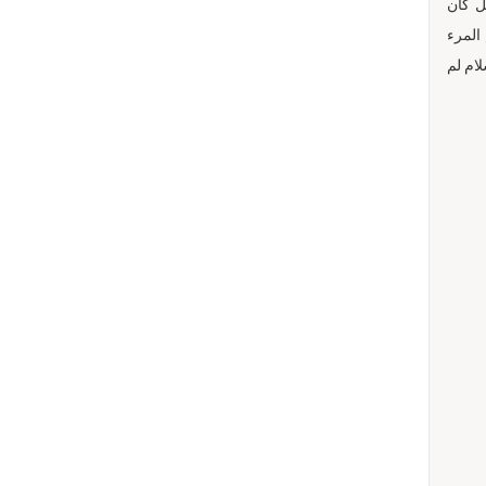
ل كان
 المرء
لام لم