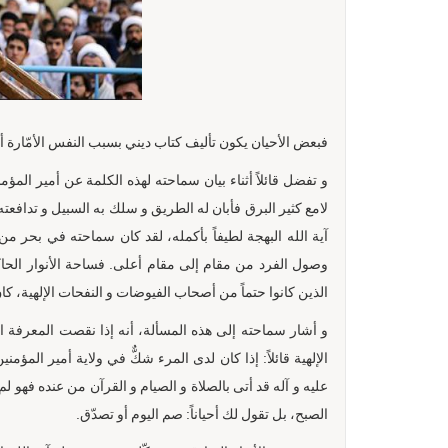
فبعض الأحيان يكون تأليف كتاب ديني بسبب النفس الأمّارة أيضاً
و تفضل قائلاً أثناء بيان سماحته لهذه الكلمة عن أمير الم
لامع کثیر البرق فأبان له الطریق و سلك به السبیل و تدافعته 
آية الله البهجة لطيفاً بأكمله، لقد كان سماحته في بحر م
وصول الفرد من مقام إلى مقام أعلى. فساحة الأنوار الحاك
الذين كانوا حتماً من أصحاب الفيوضات و النفحات الإلهية، كان
و أشار سماحته إلى هذه المسألة، أنه إذا نقصت المعرفة ال
الإلهية قائلاً: إذا كان لدى المرء شكٌّ في ولاية أمير ال
عليه و آله قد أتى بالصلاة و الصيام و القرآن من عنده فهو 
الصبح، بل تقول لك أحياناً: صم اليوم أو تصدّق.