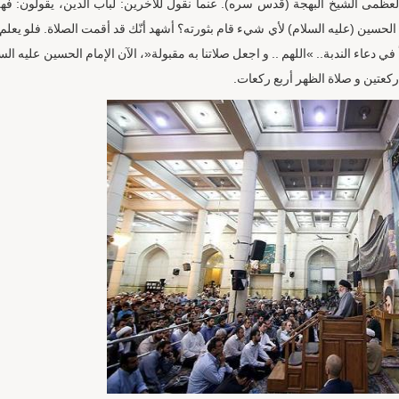
العظمى الشيخ البهجة (قدس سره). عنما نقول للآخرين: لباب الدين، يقولون: فه
مام الحسين (عليه السلام) لأي شيء قام بثورته؟ أشهد أنّك قد أقمت الصلاة. فلو يعلم
 دعاء الندبة.. »اللهم .. و اجعل صلاتنا به مقبولة«، الآن الإمام الحسين عليه الس
ركعتين و صلاة الظهر أربع ركعات.