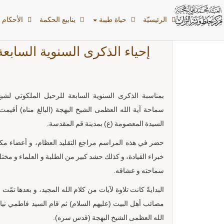
الرئیسیّة
حياة طيبة
ينابيع الحكمة
الأحکام ا
إحياء الذكرى السنوية السابعة 
بمناسبة الذكرى السنوية السابعة للرحيل الملكوتي لشيخ
سماحة آية الله العظمى الشيخ البهجة (البالغ مناه) أق
السيدة المعصومة (ع) بمدينة قم المقدسة.
حضر في هذه المراسم مراجع التقليد العظام، و أعضاء مك
خبراء القيادة، و كذلك حشد كبير من الطلبة و العلماء و مخت
سماحته و عشاقه.
البدايةً كانت تلاوة لآيات من كلام الله المجيد، و بعدها تمّ
مصائب أهل البيت (عليهم السلام) ثم قام السيد فاطمي ني
الله العظمى الشيخ البهجة (قدس سره).