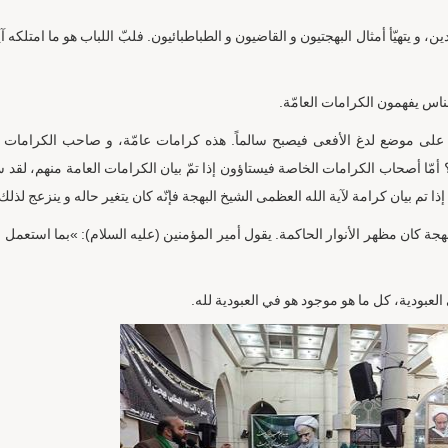
، و يتهيّأ أمثال البهجتيون و القاضيون و الطباطبائيون. فلبّ اللباب هو ما امتلكه آي
ناس يفهمون الكرامات العامّة.
على موضع لدغ الأفعى فيصبح سالماً. هذه كرامات عامّة، و صاحب الكرامات ا
 أمّا أصحاب الكرامات الخاصة فيستاؤون إذا تمّ بيان الكرامات العامة منهم، لقد
ذا تم بيان كرامة لآية الله العظمى الشيخ البهجة فإنّه كان يتغير حاله و ينزعج لذلك
هجة كان مظهر الأنوار الحاكمة. يقول أمير المؤمنين (عليه السلام): »بما استعمل 
لعبودية، كل ما هو موجود هو في العبودية لله.