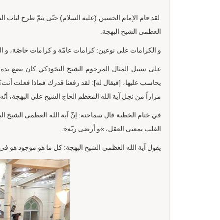
لقد قام الإمام الحسين (عليه السلام) حتّى يتمّ طرح لباب الدين
العظمى الشيخ البهجة.
و الكرامات على نوعين: كرامات عامّة و كرامات خاصّة، و ال
على سبيل المثال المرحوم الشيخ النخودكي كان يضع يده 
يحاسب عليها، [فيقال له]: لقد رفعنا قدرك فماذا فعلت أنت؟
مراراً من نجل آية الله المعظم الحاج الشيخ علي البهجة، أنّه إ
في ختام الخطبة قال سماحته: إنّ آية الله العظمى الشيخ الب
القلب بمعنى العقل، »و أرضى ربّه«.
يقول آية الله العظمى الشيخ البهجة: كل ما هو موجود هو في ا