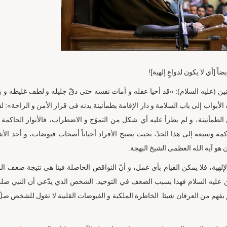
 [أي لا يكون لدواعٍ إلهية]!
ؤمنين (عليه السلام): »قد أحیا عقله و أمات نفسه حتی دقّ جلیله و لطف غلیظه و ب
الأبواب إلی باب السلامة و دار الإقامة بطمأنینة بدنه فی قرار الأمن و الراحة»: ل
ن الطمأنينة، و لم يطرأ عليه أي شكل من التموّج و الاضطراب، فالأنوار الحاكمة
مة وسيعة إلى هذا الحدّ، بحيث يصبح الأفراد أحياناً أصحاب فيوضات، و أحد ال
 هو آية الله العظمى الشيخ البهجة.
إلهية، فلا يمكن القيام بأي عمل، و أنّ النواقص الحاصلة فينا هي نتيجة ضعف ال
مؤمنين عليه السلام فهذا بسبب الضعف في التوحيد. الشخص الذي يدّعي أن النبي صلى
لم يفهم من العرفان شيئا. الخاطرة الملكية و الفيوضات القلبية لا تقول للشخص صل