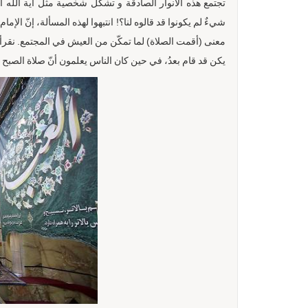
تجتمع هذه الأنوار الصادقة و تشكّل شخصية مثل آية الله 
شيءٌ لم يكونوا قد قالوه لنا؟! انتبهوا لهذه المسألة، إنّ الإ
معنى (أقمت الصلاة) لما تمكّن من العيش في المجتمع. نقرأ في
يكن قد قام بعدُ، في حين كان الناس يعلمون أنّ صلاة الصبح 