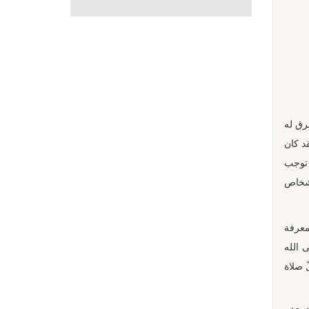
رق له
قد كان
 توجب
أشخاص
معرفة
 الله
ّ صلاة