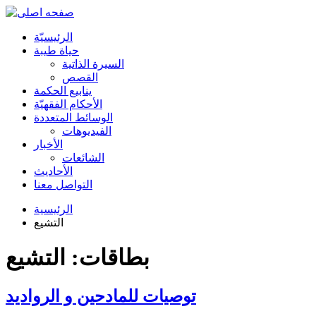
الرئیسیّة
حياة طيبة
السيرة الذاتية
القصص
ينابيع الحكمة
الأحکام الفقهیّة
الوسائط المتعددة
الفیدیوهات
الأخبار
الشائعات
الأحادیث
التواصل معنا
الرئيسية
التشيع
بطاقات: التشيع
توصيات للمادحين و الرواديد