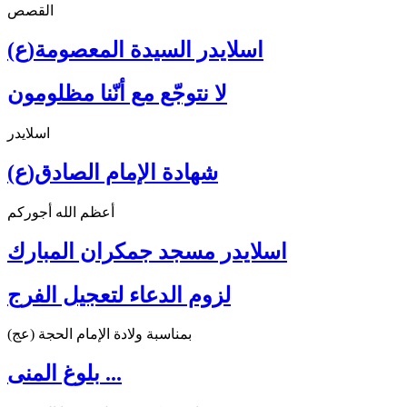
القصص
اسلايدر السيدة المعصومة(ع)
لا نتوجّع مع أنّنا مظلومون
اسلايدر
شهادة الإمام الصادق(ع)
أعظم الله أجوركم
اسلايدر مسجد جمكران المبارك
لزوم الدعاء لتعجيل الفرج
بمناسبة ولادة الإمام الحجة (عج)
بلوغ المنى ...