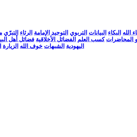
ء الله
البكاء
البيانات
التربوي
التوحيد
الإمامة
الرثاء
التبرّي
م
 المحاضرات
كسب العلم
الفضائل الأخلاقية
فضائل أهل الب
اليهودية
الشبهات
خوف الله
الزيارة
ا