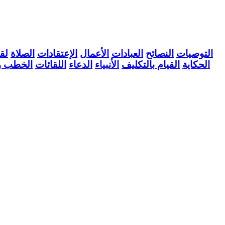
التوصيات
النصائح
العبادات
الأعمال
الإعتقادات
الصلاة
لقا
الحكاية
القيام بالتكليف
الأنبياء
الدعاء
اللقائات
الخطب و