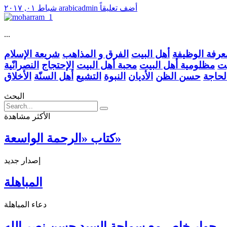
أضف تعليقاً
arabicadmin
شباط ٠١, ٢٠١٧
...
عرفة الوظيفة
أهل البيت
الفرق و المذاهب
شريعة الإسلام
يت
مظلومية أهل البيت
محبة أهل البيت
الإحتجاج
النصرانّية
لحاجة
حسن الظن
الأديان
النبوة
التشيع
أهل السنّة
الأخلاق
البحث
الأكثر مشاهدة
كتاب «الرحمة الواسعة»
إصدار جديد
المباهلة
دعاء المباهلة
حوار خاص مع سماحة السيد حسن نصر الله