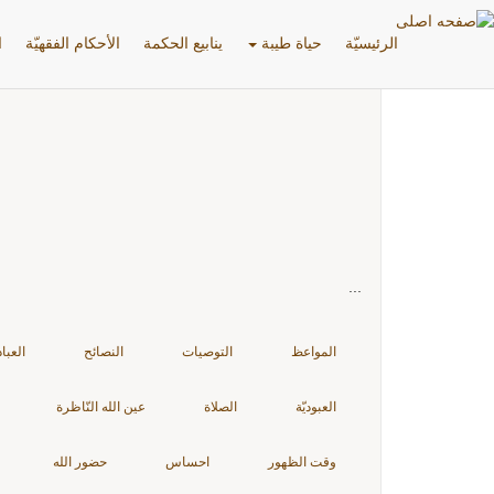
اشخاص: إبليس
الرئیسیّة
حياة طيبة
ينابيع الحكمة
الأحکام الفقهیّة
ا
...
المواعظ
التوصيات
النصائح
العبا
العبوديّة
الصلاة
عين الله النّاظرة
وقت الظهور
احساس
حضور الله