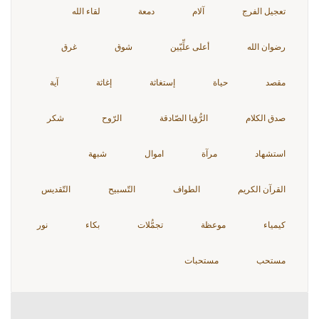
تعجيل الفرج
آلام
دمعة
لقاء الله
رضوان الله
أعلى علِّيّين
شوق
غرق
مقصد
حياة
إستغاثة
إغاثة
آية
صدق الكلام
الرُّؤيا الصّادقة
الرّوح
شكر
استشهاد
مرآة
اموال
شبهة
القرآن الكريم
الطواف
التّسبيح
التّقديس
كيمياء
موعظة
تجمُّلات
بكاء
نور
مستحب
مستحبات