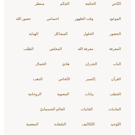
النّاس
الحكمة
الحِكَم
منتطر
الموعود
وقت الظهور
احساس
حضور الله
الحضور
الحلول
المشاكل
الهداية
المعرفة
معرفة الله
المخلص
الطلب
الباب
الجدران
هادي
الجمال
القرآن
إكسير
النّحاس
الذهب
الخطب
بيانات
المعنوية
الروحانية
الماديات
الفانيات
العالم الجسمانيّ
التّوحيد
التّكاليف
السّعادة
المعصية