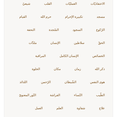
الاعتقاديّات
العمليّات
القلب
شيعيّ
مسجد
تكبيرة الإحرام
حرم الله
القيام
الرّكوع
السجود
السّجدة
التحفة
الحقّ
سلاطين
الإنسان
ملذّات
الخصائص
الإنسان الكامل
المراقبة
ذكر الله
زمان
مكان
الخلوة
هوى النفس
الشّيطان
الرّحمن
اللذائذ
الطّيب
النّساء
الفراشة
النّور المعنويّ
علاج
شقاوة
العلم
العمل