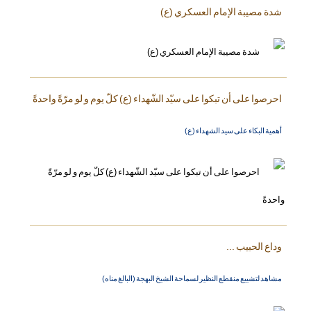
شدة مصيبة الإمام العسكري (ع)
احرصوا على أن تبكوا على سيّد الشّهداء (ع) كلّ يوم و لو مرّةً واحدةً
أهمية البكاء على سيد الشهداء (ع)
وداع الحبيب ...
مشاهد لتشييع منقطع النظير لسماحة الشيخ البهجة (البالغ مناه)