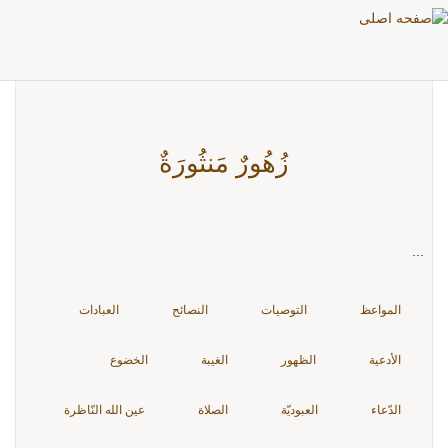
بطاقات: الجمال
زُهُورٌ مَنثُورَةٌ
...
المواعظ
التوصيات
النصائح
العبادات
الأدعية
الظهور
الغيبة
الخضوع
الدّعاء
العبوديّة
الصلاة
عين الله النّاظرة