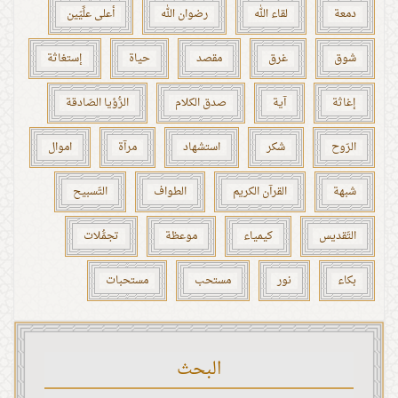
دمعة
لقاء الله
رضوان الله
أعلى علِّيّين
شوق
غرق
مقصد
حياة
إستغاثة
إغاثة
آية
صدق الكلام
الرُّؤيا الصّادقة
الرّوح
شكر
استشهاد
مرآة
اموال
شبهة
القرآن الكريم
الطواف
التّسبيح
التّقديس
كيمياء
موعظة
تجمُّلات
بكاء
نور
مستحب
مستحبات
البحث