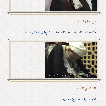
في حضرة الحبيب
مشاهد قدسيّة لزيارة سماحة آية الله العظمى الشيخ البهجة (قدّس سرّه)
الا يا أهل العالم ...
نداء الامام الحجة (عج) عند ظهوره