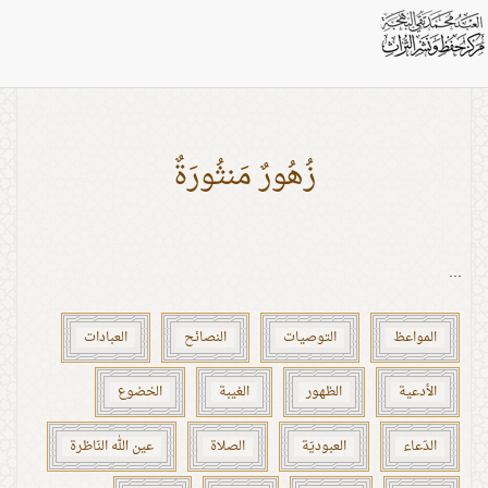
بطاقات: مرآة
زُهُورٌ مَنثُورَةٌ
...
المواعظ
التوصيات
النصائح
العبادات
الأدعية
الظهور
الغيبة
الخضوع
الدّعاء
العبوديّة
الصلاة
عين الله النّاظرة