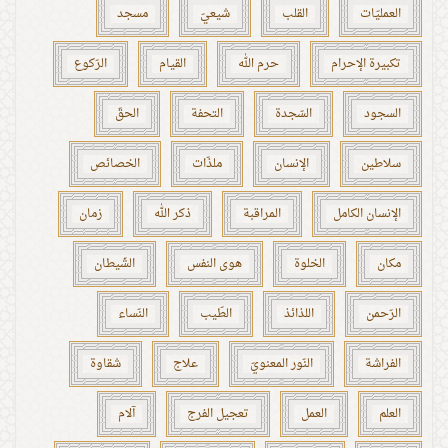
العمليّات
القلب
شيعيّ
مسجد
تكبيرة الإحرام
حرم الله
القيام
الرّكوع
السجود
السّجدة
التحفة
الحقّ
سلاطين
الإنسان
ملذّات
الخصائص
الإنسان الكامل
المراقبة
ذكر الله
زمان
مكان
الخلوة
هوى النفس
الشّيطان
الرّحمن
اللذائذ
الطّيب
النّساء
الفراشة
النّور المعنويّ
علاج
شقاوة
العلم
العمل
تعجيل الفرج
آلام