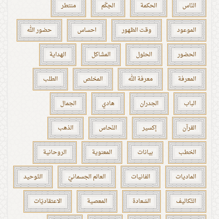
النّاس
الحكمة
الحِكَم
منتطر
الموعود
وقت الظهور
احساس
حضور الله
الحضور
الحلول
المشاكل
الهداية
المعرفة
معرفة الله
المخلص
الطلب
الباب
الجدران
هادي
الجمال
القرآن
إكسير
النّحاس
الذهب
الخطب
بيانات
المعنوية
الروحانية
الماديات
الفانيات
العالم الجسمانيّ
التّوحيد
التّكاليف
السّعادة
المعصية
الاعتقاديّات