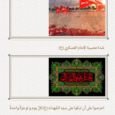
شدة مصيبة الإمام العسكري (ع)
احرصوا على أن تبكوا على سيّد الشّهداء (ع) كلّ يوم و لو مرّةً واحدةً