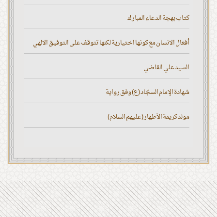
كتاب بهجة الدعاء المبارك
أفعال الانسان مع كونها اختيارية لكنها تتوقف على التوفيق الالهي
السيد علي القاضي
شهادة الإمام السجّاد (ع) وفق رواية
مولد كريمة الأطهار (عليهم السلام)