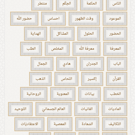
النّاس
الحكمة
الحِكَم
منتطر
الموعود
وقت الظهور
احساس
حضور الله
الحضور
الحلول
المشاكل
الهداية
المعرفة
معرفة الله
المخلص
الطلب
الباب
الجدران
هادي
الجمال
القرآن
إكسير
النّحاس
الذهب
الخطب
بيانات
المعنوية
الروحانية
الماديات
الفانيات
العالم الجسمانيّ
التّوحيد
التّكاليف
السّعادة
المعصية
الاعتقاديّات