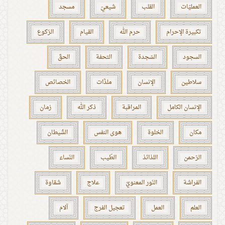
العمليّات
القلب
شيعيّ
مسجد
تكبيرة الإحرام
حرم الله
القيام
الرّكوع
السجود
السّجدة
التحفة
الحقّ
سلاطين
الإنسان
ملذّات
الخصائص
الإنسان الكامل
المراقبة
ذكر الله
زمان
مكان
الخلوة
هوى النفس
الشّيطان
الرّحمن
اللذائذ
الطّيب
النّساء
الفراشة
النّور المعنويّ
علاج
شقاوة
العلم
العمل
تعجيل الفرج
آلام