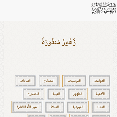
بطاقات: هادي
زُهُورٌ مَنثُورَةٌ
...
المواعظ
التوصيات
النصائح
العبادات
الأدعية
الظهور
الغيبة
الخضوع
الدّعاء
العبوديّة
الصلاة
عين الله النّاظرة