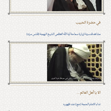
في حضرة الحبيب
مشاهد قدسيّة لزيارة سماحة آية الله العظمى الشيخ البهجة (قدّس سرّه)
الا يا أهل العالم ...
نداء الامام الحجة (عج) عند ظهوره