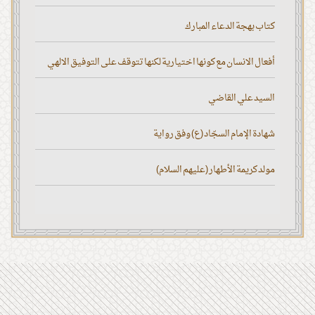
كتاب بهجة الدعاء المبارك
أفعال الانسان مع كونها اختيارية لكنها تتوقف على التوفيق الالهي
السيد علي القاضي
شهادة الإمام السجّاد (ع) وفق رواية
مولد كريمة الأطهار (عليهم السلام)