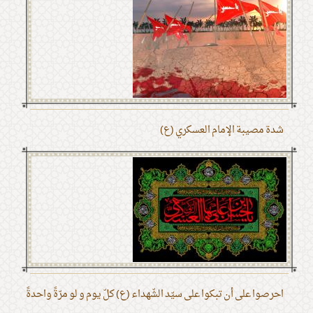
شدة مصيبة الإمام العسكري (ع)
احرصوا على أن تبكوا على سيّد الشّهداء (ع) كلّ يوم و لو مرّةً واحدةً