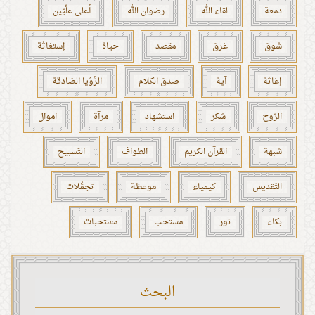
دمعة
لقاء الله
رضوان الله
أعلى علِّيّين
شوق
غرق
مقصد
حياة
إستغاثة
إغاثة
آية
صدق الكلام
الرُّؤيا الصّادقة
الرّوح
شكر
استشهاد
مرآة
اموال
شبهة
القرآن الكريم
الطواف
التّسبيح
التّقديس
كيمياء
موعظة
تجمُّلات
بكاء
نور
مستحب
مستحبات
البحث