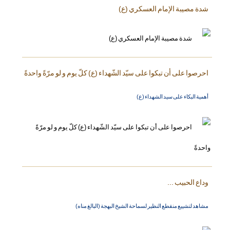
شدة مصيبة الإمام العسكري (ع)
احرصوا على أن تبكوا على سيّد الشّهداء (ع) كلّ يوم و لو مرّةً واحدةً
أهمية البكاء على سيد الشهداء (ع)
وداع الحبيب ...
مشاهد لتشييع منقطع النظير لسماحة الشيخ البهجة (البالغ مناه)