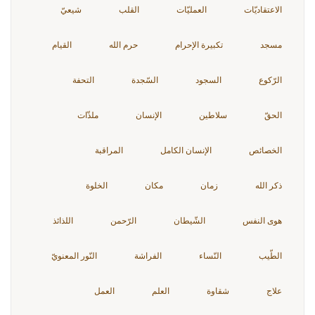
الاعتقاديّات
العمليّات
القلب
شيعيّ
مسجد
تكبيرة الإحرام
حرم الله
القيام
الرّكوع
السجود
السّجدة
التحفة
الحقّ
سلاطين
الإنسان
ملذّات
الخصائص
الإنسان الكامل
المراقبة
ذكر الله
زمان
مكان
الخلوة
هوى النفس
الشّيطان
الرّحمن
اللذائذ
الطّيب
النّساء
الفراشة
النّور المعنويّ
علاج
شقاوة
العلم
العمل