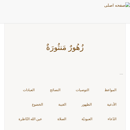
بطاقات: الرّكوع
زُهُورٌ مَنثُورَةٌ
...
المواعظ
التوصيات
النصائح
العبادات
الأدعية
الظهور
الغيبة
الخضوع
الدّعاء
العبوديّة
الصلاة
عين الله النّاظرة