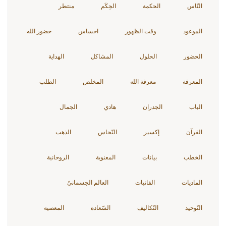
النّاس
الحكمة
الحِكَم
منتطر
الموعود
وقت الظهور
احساس
حضور الله
الحضور
الحلول
المشاكل
الهداية
المعرفة
معرفة الله
المخلص
الطلب
الباب
الجدران
هادي
الجمال
القرآن
إكسير
النّحاس
الذهب
الخطب
بيانات
المعنوية
الروحانية
الماديات
الفانيات
العالم الجسمانيّ
التّوحيد
التّكاليف
السّعادة
المعصية