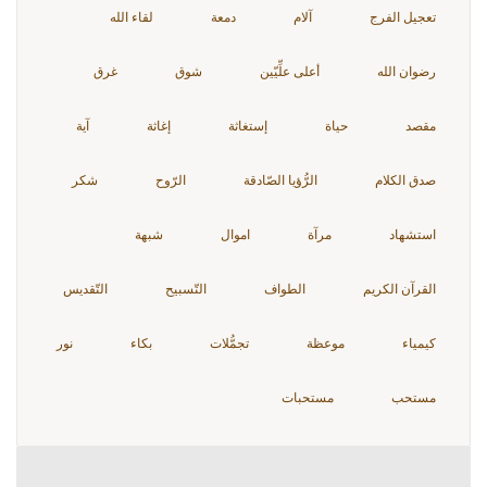
تعجيل الفرج
آلام
دمعة
لقاء الله
رضوان الله
أعلى علِّيّين
شوق
غرق
مقصد
حياة
إستغاثة
إغاثة
آية
صدق الكلام
الرُّؤيا الصّادقة
الرّوح
شكر
استشهاد
مرآة
اموال
شبهة
القرآن الكريم
الطواف
التّسبيح
التّقديس
كيمياء
موعظة
تجمُّلات
بكاء
نور
مستحب
مستحبات