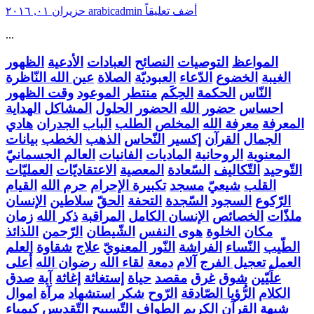
أضف تعليقاً
arabicadmin
حزيران ٠١, ٢٠١٦
...
المواعظ
التوصيات
النصائح
العبادات
الأدعية
الظهور
الغيبة
الخضوع
الدّعاء
العبوديّة
الصلاة
عين الله النّاظرة
النّاس
الحكمة
الحِكَم
منتطر
الموعود
وقت الظهور
احساس
حضور الله
الحضور
الحلول
المشاكل
الهداية
المعرفة
معرفة الله
المخلص
الطلب
الباب
الجدران
هادي
الجمال
القرآن
إكسير
النّحاس
الذهب
الخطب
بيانات
المعنوية
الروحانية
الماديات
الفانيات
العالم الجسمانيّ
التّوحيد
التّكاليف
السّعادة
المعصية
الاعتقاديّات
العمليّات
القلب
شيعيّ
مسجد
تكبيرة الإحرام
حرم الله
القيام
الرّكوع
السجود
السّجدة
التحفة
الحقّ
سلاطين
الإنسان
ملذّات
الخصائص
الإنسان الكامل
المراقبة
ذكر الله
زمان
مكان
الخلوة
هوى النفس
الشّيطان
الرّحمن
اللذائذ
الطّيب
النّساء
الفراشة
النّور المعنويّ
علاج
شقاوة
العلم
العمل
تعجيل الفرج
آلام
دمعة
لقاء الله
رضوان الله
أعلى
علِّيّين
شوق
غرق
مقصد
حياة
إستغاثة
إغاثة
آية
صدق
الكلام
الرُّؤيا الصّادقة
الرّوح
شكر
استشهاد
مرآة
اموال
شبهة
القرآن الكريم
الطواف
التّسبيح
التّقديس
كيمياء