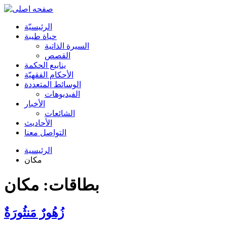
الرئیسیّة
حياة طيبة
السيرة الذاتية
القصص
ينابيع الحكمة
الأحکام الفقهیّة
الوسائط المتعددة
الفیدیوهات
الأخبار
الشائعات
الأحادیث
التواصل معنا
الرئيسية
مكان
بطاقات: مكان
زُهُورٌ مَنثُورَةٌ