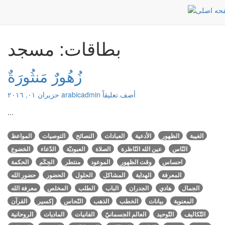
مسجد
الرئيسية
بطاقات: مسجد
زُهُورٌ مَنثُورَةٌ
أضف تعليقاً
arabicadmin
حزيران ٠١, ٢٠١٦
...
الغيبة
الظهور
الأدعية
العبادات
النصائح
التوصيات
المواعظ
النّاس
عين الله النّاظرة
الصلاة
العبوديّة
الدّعاء
الخضوع
احساس
وقت الظهور
الموعود
منتطر
الحِكَم
الحكمة
المعرفة
الهداية
المشاكل
الحلول
الحضور
حضور الله
الجمال
هادي
الجدران
الباب
الطلب
المخلص
معرفة الله
المعنوية
بيانات
الخطب
الذهب
النّحاس
إكسير
القرآن
التّكاليف
التّوحيد
العالم الجسمانيّ
الفانيات
الماديات
الروحانية