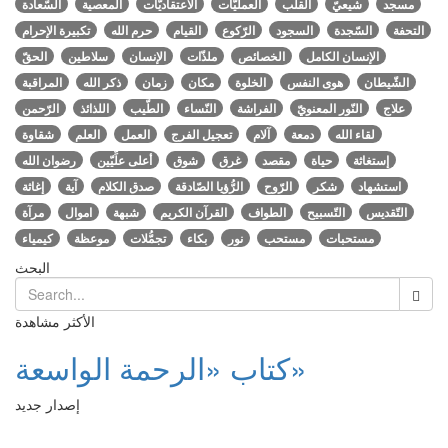
مسجد
شيعيّ
القلب
العمليّات
الاعتقاديّات
المعصية
السّعادة
التحفة
السّجدة
السجود
الرّكوع
القيام
حرم الله
تكبيرة الإحرام
الإنسان الكامل
الخصائص
ملذّات
الإنسان
سلاطين
الحقّ
الشّيطان
هوى النفس
الخلوة
مكان
زمان
ذكر الله
المراقبة
علاج
النّور المعنويّ
الفراشة
النّساء
الطّيب
اللذائذ
الرّحمن
لقاء الله
دمعة
آلام
تعجيل الفرج
العمل
العلم
شقاوة
إستغاثة
حياة
مقصد
غرق
شوق
أعلى علِّيّين
رضوان الله
استشهاد
شكر
الرّوح
الرُّؤيا الصّادقة
صدق الكلام
آية
إغاثة
التّقديس
التّسبيح
الطواف
القرآن الكريم
شبهة
اموال
مرآة
مستحبات
مستحب
نور
بكاء
تجمُّلات
موعظة
كيمياء
البحث
الأكثر مشاهدة
كتاب «الرحمة الواسعة»
إصدار جديد