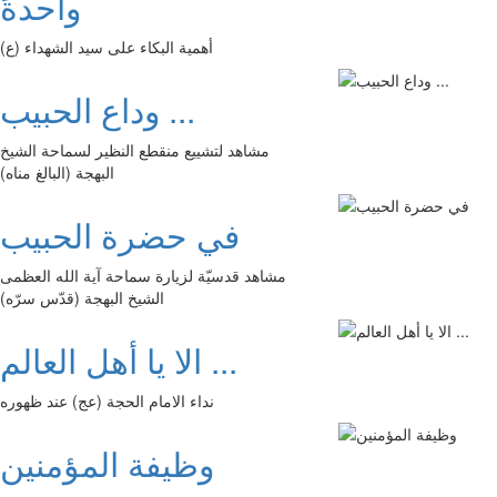
واحدةً
أهمية البكاء على سيد الشهداء (ع)
وداع الحبيب ...
مشاهد لتشييع منقطع النظير لسماحة الشيخ
البهجة (البالغ مناه)
في حضرة الحبيب
مشاهد قدسيّة لزيارة سماحة آية الله العظمى
الشيخ البهجة (قدّس سرّه)
الا يا أهل العالم ...
نداء الامام الحجة (عج) عند ظهوره
وظيفة المؤمنين