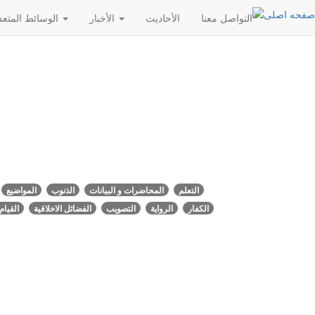
التواصل معنا
الأحادیث
الأخبار
الوسائط المتعددة
التعلم
المحاضرات و البيانات
الذنوب
المواضيع
الكفار
الرواية
التصويب
الفضائل الاخلاقية
القيام