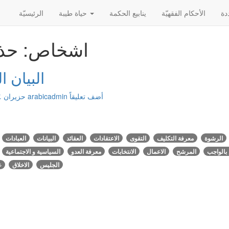
الأحکام الفقهیّة
ينابيع الحكمة
حياة طيبة
الرئیسیّة
اشخاص: حذي
البيان ال
أضف تعليقاً
arabicadmin
حزيران ٠٤, ٢٠١٦
الرشوة
معرفة التكليف
التقوى
الاعتقادات
العقائد
البيانات
العبادات
 بالواجب
المرشح
الاعمال
الانتخابات
معرفة العدو
السياسية و الاجتماعية
الجليس
الاخلاق
ع