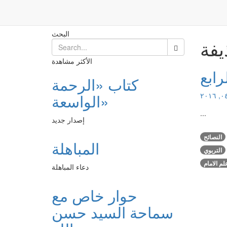
حذيفة
الرئيسية
البحث
فة
الأكثر مشاهدة
رابع
كتاب «الرحمة
الواسعة»
...
إصدار جديد
النصائح
المباهلة
التربوي
لم الامام
دعاء المباهلة
حوار خاص مع
سماحة السيد حسن