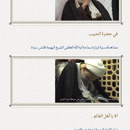
في حضرة الحبيب
مشاهد قدسيّة لزيارة سماحة آية الله العظمى الشيخ البهجة (قدّس سرّه)
الا يا أهل العالم ...
نداء الامام الحجة (عج) عند ظهوره