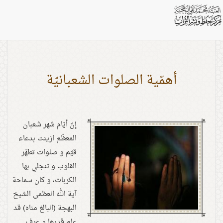
بطاقات: شهر شعبان
أهمّية الصلوات الشعبانيّة
إنّ أيّام شهر شعبان
المعظّم ازينت بدعاء
قيّم و صلوات تطهّر
القلوب و تنجلي بها
الكربات، و كان سماحة
آية الله العظمى الشيخ
البهجة (البالغ مناه) قد
علم قدرها و عرف