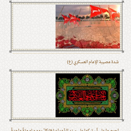
شدة مصيبة الإمام العسكري (ع)
احرصوا على أن تبكوا على سيّد الشّهداء (ع) كلّ يوم و لو مرّةً واحدةً