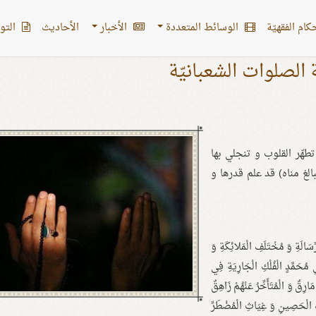
کام الفقهیّة
الوسائط المتعددة
الأخبار
الأحادیث
التو
 الصلوات الشعبانيّة
تطهّر القلوب و تنجلي بها
الغ مناه) قد علم قدرها و
ِسَالَةِ وَ مُخْتَلَفِ الْمَلائِكَةِ وَ
ِ مُحَمَّدٍ الْفُلْكِ الْجَارِيَةِ فِي
 مَارِقٌ وَ الْمُتَأَخِّرُ عَنْهُمْ زَاهِقٌ
فِ الْحَصِينِ وَ غِيَاثِ الْمُضْطَرِّ