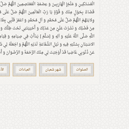
الْمُسْتَكِينِ وَ مَلْجَإِ الْهَارِبِينَ وَ عِصْمَةِ الْمُعْتَصِمِينَ اللَّهُمَّ صَل
قَضَاءً بِحَوْلٍ مِنْكَ وَ قُوَّةٍ يَا رَبَّ الْعَالَمِينَ اللَّهُمَّ صَلِّ عَلَى مُح
وِلايَتَهُمْ اللَّهُمَّ صَلِّ عَلَى مُحَمَّدٍ وَ آلِ مُحَمَّدٍ وَ اعْمُرْ قَلْبِي بِطَ
مِنْ فَضْلِكَ وَ نَشَرْتَ عَلَيَّ مِنْ عَدْلِكَ وَ أَحْيَيْتَنِي تَحْتَ ظِلِّكَ وَ هَ
اللَّهِ صَلَّى اللَّهُ عَلَيْهِ وَ آلِهِ وَ [سَلَّمَ ] يَدْأَبُ فِي صِيَامِهِ وَ قِيَام
الاسْتِنَانِ بِسُنَّتِهِ فِيهِ وَ نَيْلِ الشَّفَاعَةِ لَدَيْهِ اللَّهُمَّ وَ اجْعَلْهُ لِي
عَنْ ذُنُوبِي غَاضِيا قَدْ أَوْجَبْتَ لِي مِنْكَ الرَّحْمَةَ وَ الرِّضْوَانَ وَ أَنْزَلْ
الصلوات
شهر شعبان
العبادات
الأ