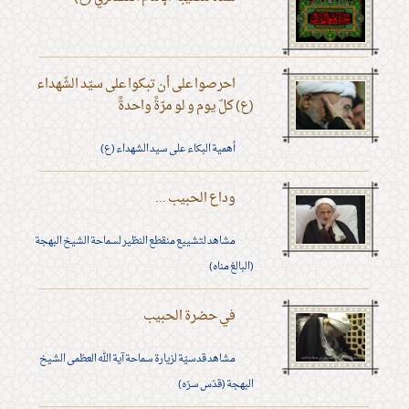
احرصوا على أن تبكوا على سيّد الشّهداء
(ع) كلّ يوم و لو مرّةً واحدةً
أهمية البكاء على سيد الشهداء (ع)
وداع الحبيب ...
مشاهد لتشييع منقطع النظير لسماحة الشيخ البهجة
(البالغ مناه)
في حضرة الحبيب
مشاهد قدسيّة لزيارة سماحة آية الله العظمى الشيخ
البهجة (قدّس سرّه)