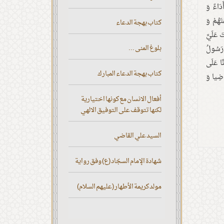
َدَاءً وَ
تَهُمْ وَ
كتاب بهجة الدعاء
َ عَلَيَّ
بلوغ المنى ...
َ رَسُولُ
َّا عَلَى
كتاب بهجة الدعاء المبارك
َاضِيا وَ
أفعال الانسان مع كونها اختيارية
لكنها تتوقف على التوفيق الالهي
السيد علي القاضي
شهادة الإمام السجّاد (ع) وفق رواية
مولد كريمة الأطهار (عليهم السلام)