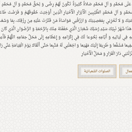
ِّ عَلَى مُحَمَّدٍ وَ آلِ مُحَمَّدٍ صَلاةً كَثِيرَةً تَكُونُ لَهُمْ رِضًى وَ لِحَقِّ مُحَمَّدٍ وَ آلِ مُحَمَّدٍ أ
َمَّدٍ وَ آلِ مُحَمَّدٍ الطَّيِّبِينَ الْأَبْرَارِ الْأَخْيَارِ الَّذِينَ أَوْجَبْتَ حُقُوقَهُمْ وَ فَرَضْتَ طَاعَ
اعَتِكَ وَ لا تُخْزِنِي بِمَعْصِيَتِكَ وَ ارْزُقْنِي مُوَاسَاةَ مَنْ قَتَّرْتَ عَلَيْهِ مِنْ رِزْقِكَ، بِمَا وَسَّعْت
ذَا شَهْرُ نَبِيِّكَ سَيِّدِ رُسُلِكَ شَعْبَانُ الَّذِي حَفَفْتَهُ مِنْكَ بِالرَّحْمَةِ وَ الرِّضْوَانِ الَّذِي كَان
ِهِ فِي لَيَالِيهِ وَ أَيَّامِهِ بُخُوعا لَكَ فِي إِكْرَامِهِ وَ إِعْظَامِهِ إِلَى مَحَلِّ حِمَامِهِ اللَّهُمَّ فَأَعِن
 شَفِيعا مُشَفَّعا وَ طَرِيقا إِلَيْكَ مَهْيَعا وَ اجْعَلْنِي لَهُ مُتَّبِعا حَتَّى أَلْقَاكَ يَوْمَ الْقِيَامَةِ عَنِّي ر
تَنِي دَارَ الْقَرَارِ وَ مَحَلَّ الْأَخْيَارِ
عمال
الصلوات الشعبانيّة