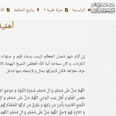
الرئیسیّة
حياة طيبة
ينابيع الحكمة
الأح
أهمّية
إنّ أيّام شهر شعبان المعظّم ازينت بدعاء قيّم و صلوات 
الكربات، و كان سماحة آية الله العظمى الشيخ البهجة (الب
عرف مغزاها، فكان لايتركها بحال و لايشغله عنها شاغل.
اللَّهُمَّ صَلِّ عَلَى مُحَمَّدٍ وَ آلِ مُحَمَّدٍ شَجَرَةِ النُّبُوَّةِ وَ مَوْضِعِ الرّ
مَعْدِنِ الْعِلْمِ وَ أَهْلِ بَيْتِ الْوَحْيِ اللَّهُمَّ صَلِّ عَلَى مُحَمَّدٍ وَ آل
اللُّجَجِ الْغَامِرَةِ يَأْمَنُ مَنْ رَكِبَهَا وَ يَغْرَقُ مَنْ تَرَكَهَا الْمُتَقَدِّمُ لَهُمْ
وَ اللازِمُ لَهُمْ لاحِقٌ اللَّهُمَّ صَلِّ عَلَى مُحَمَّدٍ وَ آلِ مُحَمَّدٍ الْكَهْ