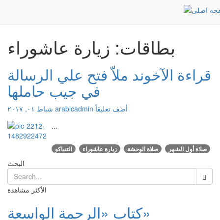
زيارة عاشوراء
الرئيسية
بطاقات: زيارة عاشوراء
قراءة الآخوند ملاّ فتح علي الرسالة
في جيب حاملها
أضف تعليقاً
arabicadmin
شباط ٠١, ٢٠١٧
...
صلاة أول الشهر
صلاة الوحشة
زيارة عاشوراء
التنباكو
البحث
الأكثر مشاهدة
كتاب «الرحمة الواسعة»