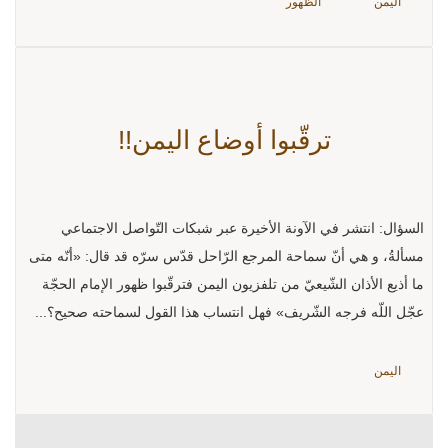
اليمن
الظهور
ترقّبوا أوضاع اليمن!!
السؤال: انتشر في الآونة الأخيرة عبر شبكات التّواصل الاجتماعي
مسألةُ، و هي أنّ سماحة المرجع الرّاحل قدّس سرّه قد قال: «أنّه متى
ما أذيع الأذان الشّيعيّ من تلفزيون اليمن فترقّبوا ظهور الإمام الحجّة
عجّل اللّه فرجه الشّريف» فهل انتساب هذا القول لسماحته صحيح؟...
اليمن