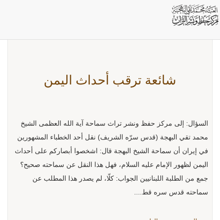
بطاقات: اليمن
شائعة ترقب أحداث اليمن
السؤال: إلى مركز حفظ ونشر تراث سماحة آية الله العظمى الشيخ
محمد تقي البهجة (قدس سرّه الشريف) نقل أحد الخطباء المشهورين
في إيران أن سماحة الشيخ البهجة قال: اشخصوا أبصاركم على أحداث
اليمن لظهور الإمام عليه السلام، فهل هذا النقل عن سماحته صحيح؟
جمع من الطلبة اللبنانيين الجواب: كلّا، لم يصدر هذا المطلب عن
سماحته قدس سره قط....