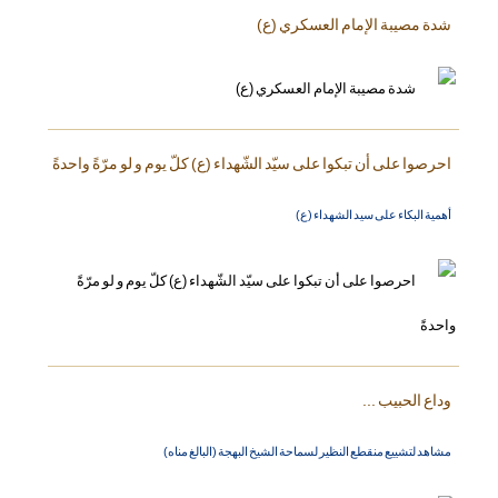
شدة مصيبة الإمام العسكري (ع)
احرصوا على أن تبكوا على سيّد الشّهداء (ع) كلّ يوم و لو مرّةً واحدةً
أهمية البكاء على سيد الشهداء (ع)
وداع الحبيب ...
مشاهد لتشييع منقطع النظير لسماحة الشيخ البهجة (البالغ مناه)