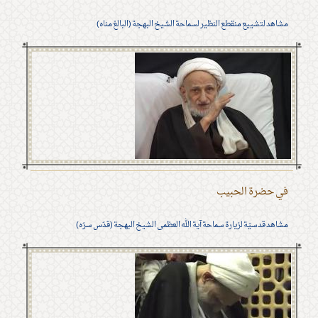
مشاهد لتشييع منقطع النظير لسماحة الشيخ البهجة (البالغ مناه)
في حضرة الحبيب
مشاهد قدسيّة لزيارة سماحة آية الله العظمى الشيخ البهجة (قدّس سرّه)