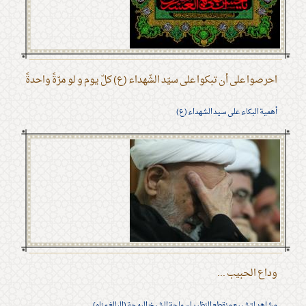
احرصوا على أن تبكوا على سيّد الشّهداء (ع) كلّ يوم و لو مرّةً واحدةً
أهمية البكاء على سيد الشهداء (ع)
وداع الحبيب ...
مشاهد لتشييع منقطع النظير لسماحة الشيخ البهجة (البالغ مناه)