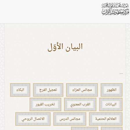
بطاقات: الاتصال الروحي
البيان الأوّل
...
الظهور
مجالس العزاء
تعجيل الفرج
البكاء
البيانات
القرب المعنوي
تخريب القبور
العلائم الحتمية
مجالس الدرس
الاتصال الروحي