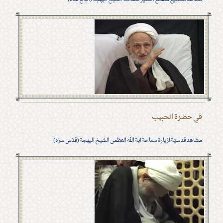
في حضرة الحبيب
مشاهد قدسيّة لزيارة سماحة آية الله العظمى الشيخ البهجة (قدّس سرّه)