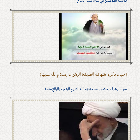
توصية للمؤمنين في فترة غيبة الكبرى
إحياء ذكرى شهادة السيدة الزهراء (سلام الله عليها)
مجلس عزاء بحضور سماحة آية الله الشيخ البهجة (البالغ مناه)