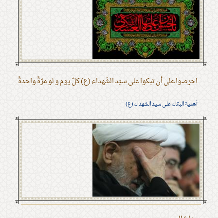
احرصوا على أن تبكوا على سيّد الشّهداء (ع) كلّ يوم و لو مرّةً واحدةً
أهمية البكاء على سيد الشهداء (ع)