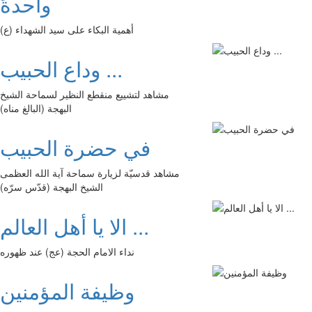
واحدةً
أهمية البكاء على سيد الشهداء (ع)
وداع الحبيب ...
مشاهد لتشييع منقطع النظير لسماحة الشيخ
البهجة (البالغ مناه)
في حضرة الحبيب
مشاهد قدسيّة لزيارة سماحة آية الله العظمى
الشيخ البهجة (قدّس سرّه)
الا يا أهل العالم ...
نداء الامام الحجة (عج) عند ظهوره
وظيفة المؤمنين