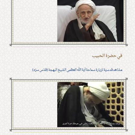
في حضرة الحبيب
مشاهد قدسيّة لزيارة سماحة آية الله العظمى الشيخ البهجة (قدّس سرّه)