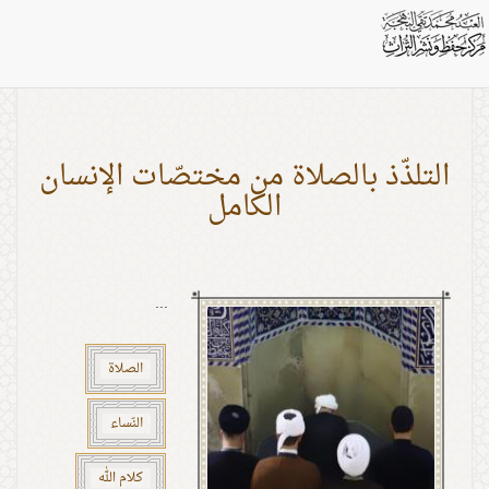
بطاقات: النحل
التلذّذ بالصلاة من مختصّات الإنسان
الكامل
...
الصلاة
النّساء
كلام الله