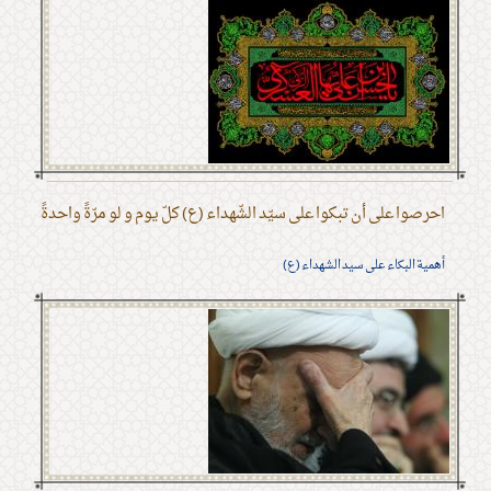
احرصوا على أن تبكوا على سيّد الشّهداء (ع) كلّ يوم و لو مرّةً واحدةً
أهمية البكاء على سيد الشهداء (ع)