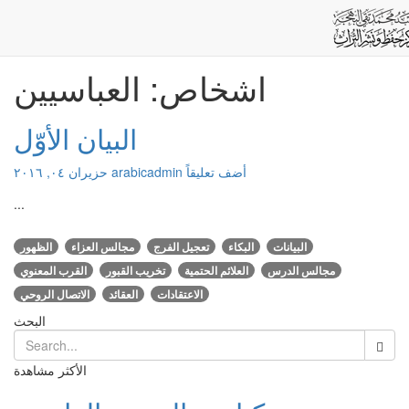
العباسيين
الرئيسية
اشخاص: العباسيين
البيان الأوّل
أضف تعليقاً
arabicadmin
حزيران ٠٤, ٢٠١٦
...
البيانات
البكاء
تعجيل الفرج
مجالس العزاء
الظهور
مجالس الدرس
العلائم الحتمية
تخريب القبور
القرب المعنوي
الاعتقادات
العقائد
الاتصال الروحي
البحث
الأكثر مشاهدة