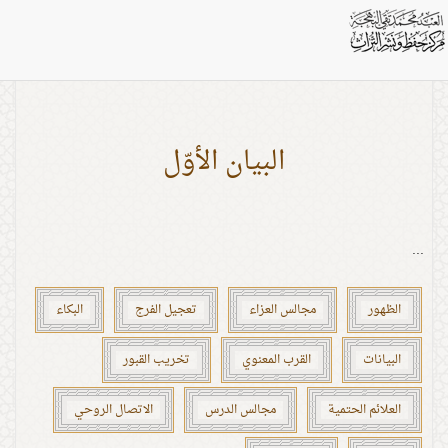
اشخاص: زيد
البيان الأوّل
...
الظهور
مجالس العزاء
تعجيل الفرج
البكاء
البيانات
القرب المعنوي
تخريب القبور
العلائم الحتمية
مجالس الدرس
الاتصال الروحي