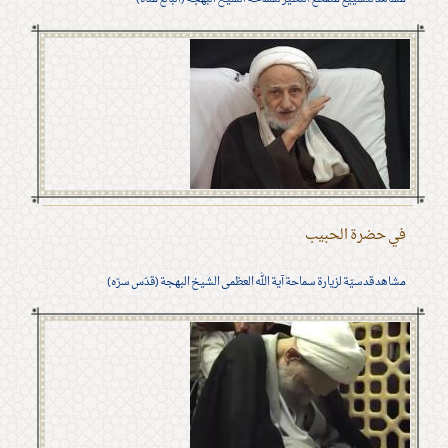
في حضرة الحبيب
مشاهد قدسيّة لزيارة سماحة آية الله العظمى الشيخ البهجة (قدّس سرّه)