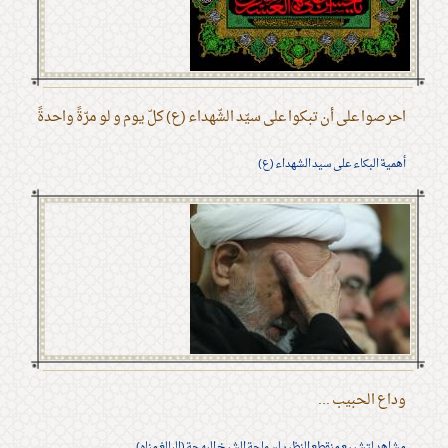
احرصوا على أن تبكوا على سيّد الشّهداء (ع) كلّ يوم و لو مرّةً واحدةً
أهمية البكاء على سيد الشهداء (ع)
وداع الحبيب ...
مشاهد لتشييع منقطع النظير لسماحة الشيخ البهجة (البالغ مناه)