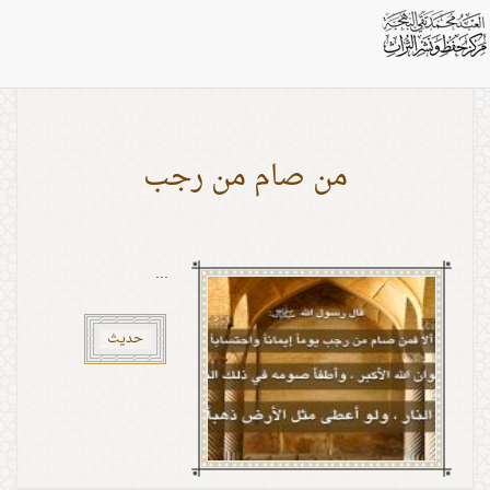
بطاقات: حدیث
من صام من رجب
...
حدیث