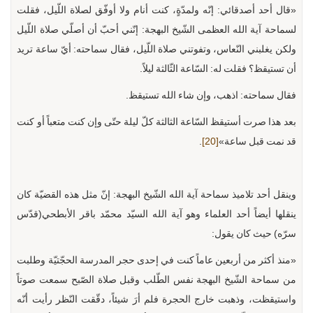
«قال أحد أصدقائي: إنّه ولمدّةٍ، كنت أنام ولا أوفّق لصلاة اللّيل، فقلت
لسماحة آية الله العظمى الشّيخ البهجة: إنّني أحبّ أن أصلّي صلاة اللّيل
ولكن يغلبني النّعاس، وتفوتني صلاة اللّيل، فقال سماحته: أيّ ساعة تريد
أن تستيقظ؟ فقلت له: السّاعة الثّالثة ليلاً.
فقال سماحته: اذهب، وإن شاء الله تستيقظ.
بعد هذا صرت أستيقظ السّاعة الثالثة كلّ ليلة حتّى وإن كنت متعباً أو كنت
قد نمت قبل ساعة»
[20]
.
وينقل أحد تلاميذ سماحة آية الله الشّيخ البهجة: إنّ مثل هذه القضيّة كان
ينقلها أيضاً أحد العلماء وهو آية الله السيّد محمّد باقر الأبطحي(قدّس
سرّه) حيث كان يقول:
«منذ أكثر من أربعين عاماً كنت في إحدى حجر المدرسة الحجّتيّة وطلبت
من سماحة الشّيخ البهجة نفس الطّلب وقبل صلاة الصّبح سمعت صوتاً
واستيقظت، وذهبت خارج الحجرة فلم أرَ شيئاً، دقّقت النّظر رأيت أنّه