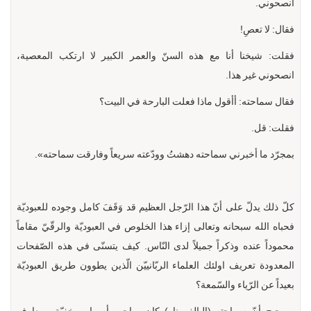
انصحوني.
فقال: لا تعصِ!
فقلت: شيخنا أنا مع هذه السنّ والعمر الكبير لا ارتكب المعصية،
انصحوني غير هذا.
فقال سماحته: أأقول ماذا فعلت البارحة في البيت؟
فقلت: قل.
بمجرّد ما أخبرني سماحته دهشتُ وودّعته سريعاً وفارقت سماحته».
كلّ ذلك يدلّ على أنّ هذا الرّجل العظيم قد وَقَفَ كامل وجوده للعبوديّة
فحباه الله سبحانه وتعالى إزاء هذا الخلوص في العبوديّة والرقّيّ مقاماً
محموداً عنده وذكراً جميلاً لدى النّاس. كيف يتسنّى في هذه الصّفحات
المعدودة تعريف اولئك العلماء الربّانييّن الّذين يطوون طريق العبوديّة
بعيداً عن الرّياء والسّمعة؟