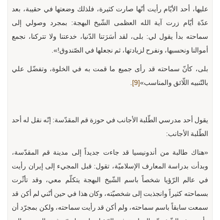
عليها، أحد الأيّام رأيت أنّها صارت كثيرة، فلذلك وضعتها في حقيبة، بعد
عدّة أيّام زرت آية الله العظمى الشّيخ البهجة: بمجرد وصولي إلى
سماحته بدأ يقول لي: بلى، لقد أسَرَتنا الدّنيا، خدعتنا ولا تتركنا، نجمع
أموالنا ونحسبها، ونفرح لزيادتها، ثم نجعلها في الصّندوق!».
بلى، كأنّ سماحته قد رأى جميع ما قمت به في الخلوة، وتفضّل علي
بالتّنبيه اللّائق والمناسب»
[9]
.
يقول أحد مدرسي الطّلبة الأجانب في حوزة قم المقدّسة: إنّه نقل له أحد
الطّلبة الأجانب:
«هناك طالبة من أندونيسيا قد جاءت جديداً إلى مدينة قم المقدّسة،
وبدأت بدراسة المعارف الإسلاميّة، تقول: قبل المجيء إلى إيران رأيت
في عالم الرّؤيا شخصاً باسم الشّيخ البهجة يتكلّم معي، وقد تأثّرت
بسماحته كثيراً وانجذبت إلى شخصيّته، وكان هذا في حين أنّني لم أكن قد
سمعت سابقاً باسم سماحته، ولم أكن قد رأيت سماحته، ولكن بمجرّد أن