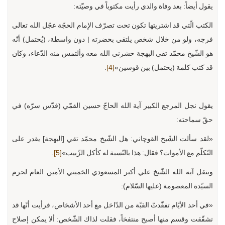
يقول أيضاً: بعد وفاة والدي رأيت مكتوباً في وصيّته:
الكتب الّتي قد اشتريتها تكون تحت تصرّف الإمام الحجّة عجّل الله تعالى
فرجه، ولو من خلال شخص يلتقي بحضرته | دون واسطة، (يُحتمل) أنّه
هو الشّيخ محمّد تقي البهجة حشرني الله معه وألتمس منه الدّعاء، وكان
قد كتب كلمة (يحتمل) بين قوسين»
[4]
.
يقول نجل المرجع الكبير آية الله الحاجّ حسين القمّي (قدّس سرّه) في
حقّ سماحته:
«لقد سألت الشّيخ القوچاني: هل الشّيخ محمّد تقي [البهجة] يقدر على
التّكلّم مع الأموات؟ فقال: هذا بالنّسبة له كأكل الزّبيب»
[5]
.
وينقل آية الله الشّيخ علي أكبر المسعودي الخميني الأمين العام لحرم
السيّدة المعصومة (عليها السّلام):
«في أحد الأيّام تفقّدتّ القبّة من الدّاخل مع أحد الأشخاص، فرأيت أنّها قد
تشقّقت وقسم منها أصبح منتفخاً، فقلت لذاك الشّخص: ألا يمكن إصلاح