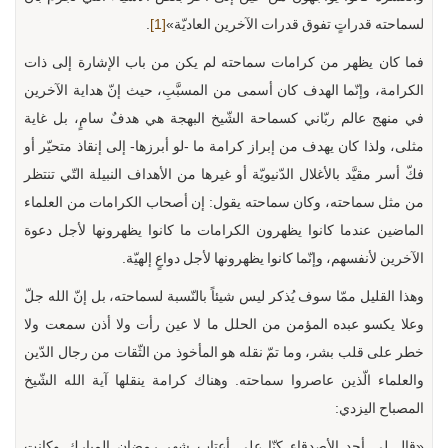
لسماحته قدراتٍ تفوق قدرات الآخرين العاديّة»
[1]
.
فما كان يظهر من كرامات سماحته لم يكن من باب الإشارة إلى ذات
الكرامة، وإنّما الهدف كان أسمى من المسبَّبِ، حيث إنّ هداية الآخرين
في منهج عالم ربّاني كسماحة الشّيخ البهجة هي هدفٌ سامٍ، بل غاية
مثلى، ولذا كان يهدف من إبراز كرامة ما -لو أبرزها- إلى إنقاذ متحيّر أو
فكّ أسر مقيَّد بالأغلال الدّنيويّة أو غيرها من الأهداف النبيلة التّي تنتظر
من مثل سماحته، وكان سماحته يقول: إن أصحاب الكرامات من العلماء
الماضين عندما كانوا يظهرون الكرامات ما كانوا يظهرونها لأجل دعوة
الآخرين لأنفسهم، وإنّما كانوا يظهرونها لأجل دواعٍ إلهيّة.
وهذا القليل ممّا سوف يُذكر ليس شيئاً بالنّسبة لسماحته، بل إنّ الله جلّ
وعلا يكسو عبده المؤمن من الحلل ما لا عين رأت ولا أذن سمعت ولا
خطر على قلب بشر، وما تمّ نقله هو المأخوذ من الثّقات من رجال الدّين
والعلماء الّذين عاصروا سماحته. وهناك كرامة ينقلها آية الله الشّيخ
المصباح اليزدي:
«قال لي أحد الأصدقاء كنّا على أعتاب شهر رمضان المبارك وكانت