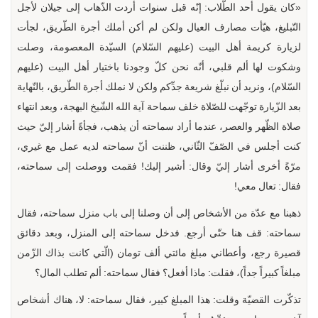
«كان يقول أحد الطّلاب: إنّه قبل سنوات أردت الذّهاب إلى جيلان لأجل
التّبليغ، هيّأت مصارف العيال ولكن لم أكن أملك أجرة الطّريق، لجأت
لزيارة كريمة أهل البيت (عليهم السّلام) السيّدة المعصومة، وصلت
وشكوت لها ألم قلبي، أنّه نحن كلّ وجودنا باختيار أهل البيت (عليهم
السّلام)، ونريد أن نبلّغ شريعة جدِّكم ولكن لا نملك أجرة الطّريق، بالنّهاية
بعد الزّيارة توجّهت للصّلاة خلف سماحة آية الله الشّيخ البهجة، وبعد انتهاء
صلاة الظّهر والعصر، عندما أراد سماحته أن يذهب، فجأةً أشار إليّ حيث
كنت أجلس في الصّفّ الثّاني، ظننت أنّ سماحته لديه عمل مع غيري،
مرّةً أخرى أشار إليّ وقال: أشير إليك! فقمت ووصلت إلى سماحته،
فقال: تعال معي!
ذهبنا مع عدّة من الأشخاص إلى أن وصلنا إلى باب منزل سماحته، فقال
سماحته: قف هنا حتّى أرجع. فدخل سماحته إلى المنزل، وبعد دقائق
قصيرة رجع، وأعطاني مبلغ مائتي ألف تومان (الّتي كانت بذاك الزّمن
مبلغاً كبيراً جداً)، فقلت: ماذا أفعل؟ فقال سماحته: ألم تطلب المال؟
تذكّرت القضيّة وقلت: هذا المبلغ كبير، فقال سماحته: لا، هناك أشخاص