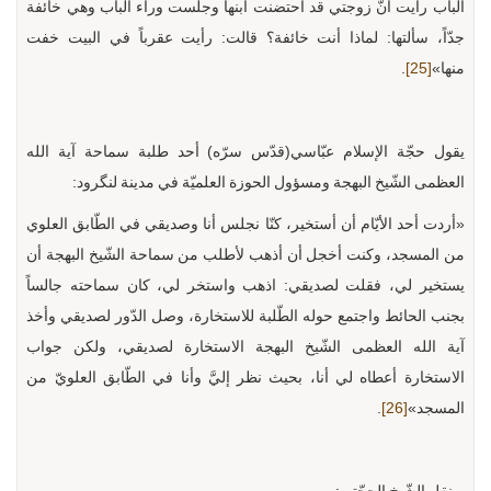
الباب رأيت أنّ زوجتي قد احتضنت ابنها وجلست وراء الباب وهي خائفة
جدّاً، سألتها: لماذا أنت خائفة؟ قالت: رأيت عقرباً في البيت خفت
منها»
[25]
.
يقول حجّة الإسلام عبّاسي(قدّس سرّه) أحد طلبة سماحة آية الله
العظمى الشّيخ البهجة ومسؤول الحوزة العلميّة في مدينة لنگرود:
«أردت أحد الأيّام أن أستخير، كنّا نجلس أنا وصديقي في الطّابق العلوي
من المسجد، وكنت أخجل أن أذهب لأطلب من سماحة الشّيخ البهجة أن
يستخير لي، فقلت لصديقي: اذهب واستخر لي، كان سماحته جالساً
بجنب الحائط واجتمع حوله الطّلبة للاستخارة، وصل الدّور لصديقي وأخذ
آية الله العظمى الشّيخ البهجة الاستخارة لصديقي، ولكن جواب
الاستخارة أعطاه لي أنا، بحيث نظر إليَّ وأنا في الطّابق العلويّ من
المسجد»
[26]
.