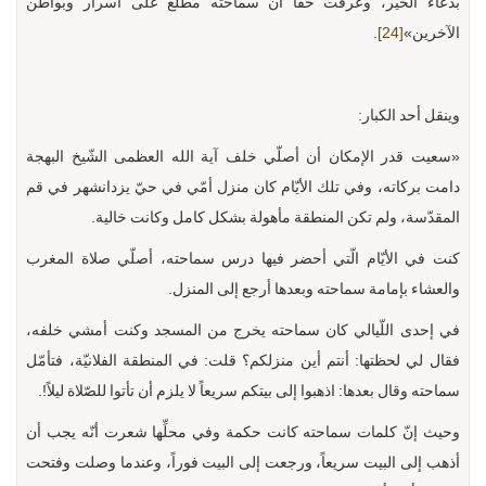
بدعاء الخير، وعرفت حقاً أنّ سماحته مطّلع على أسرار وبواطن
الآخرين»
[24]
.
وينقل أحد الكبار:
«سعيت قدر الإمكان أن أصلّي خلف آية الله العظمى الشّيخ البهجة
دامت بركاته، وفي تلك الأيّام كان منزل أمّي في حيّ يزدانشهر في قم
المقدّسة، ولم تكن المنطقة مأهولة بشكل كامل وكانت خالية.
كنت في الأيّام الّتي أحضر فيها درس سماحته، أصلّي صلاة المغرب
والعشاء بإمامة سماحته وبعدها أرجع إلى المنزل.
في إحدى اللّيالي كان سماحته يخرج من المسجد وكنت أمشي خلفه،
فقال لي لحظتها: أنتم أين منزلكم؟ قلت: في المنطقة الفلانيّة، فتأمّل
سماحته وقال بعدها: اذهبوا إلى بيتكم سريعاً لا يلزم أن تأتوا للصّلاة ليلاً!.
وحيث إنّ كلمات سماحته كانت حكمة وفي محلِّها شعرت أنّه يجب أن
أذهب إلى البيت سريعاً، ورجعت إلى البيت فوراً، وعندما وصلت وفتحت