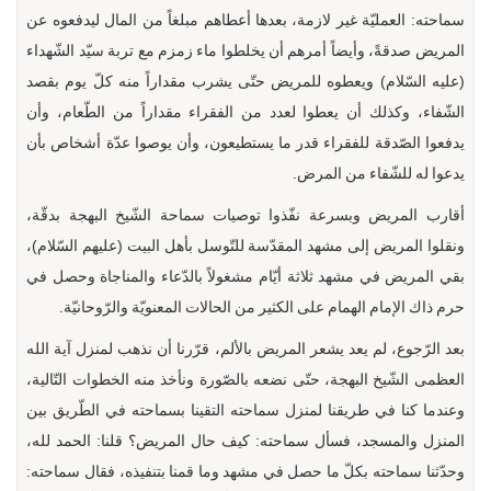
سماحته: العمليّة غير لازمة، بعدها أعطاهم مبلغاً من المال ليدفعوه عن
المريض صدقةً، وأيضاً أمرهم أن يخلطوا ماء زمزم مع تربة سيّد الشّهداء
(عليه السّلام) ويعطوه للمريض حتّى يشرب مقداراً منه كلّ يوم بقصد
الشّفاء، وكذلك أن يعطوا لعدد من الفقراء مقداراً من الطّعام، وأن
يدفعوا الصّدقة للفقراء قدر ما يستطيعون، وأن يوصوا عدّة أشخاص بأن
يدعوا له للشّفاء من المرض.
أقارب المريض وبسرعة نفّذوا توصيات سماحة الشّيخ البهجة بدقّة،
ونقلوا المريض إلى مشهد المقدّسة للتّوسل بأهل البيت (عليهم السّلام)،
بقي المريض في مشهد ثلاثة أيّام مشغولاً بالدّعاء والمناجاة وحصل في
حرم ذاك الإمام الهمام على الكثير من الحالات المعنويّة والرّوحانيّة.
بعد الرّجوع، لم يعد يشعر المريض بالألم، قرّرنا أن نذهب لمنزل آية الله
العظمى الشّيخ البهجة، حتّى نضعه بالصّورة ونأخذ منه الخطوات التّالية،
وعندما كنا في طريقنا لمنزل سماحته التقينا بسماحته في الطّريق بين
المنزل والمسجد، فسأل سماحته: كيف حال المريض؟ قلنا: الحمد لله،
وحدّثنا سماحته بكلّ ما حصل في مشهد وما قمنا بتنفيذه، فقال سماحته: