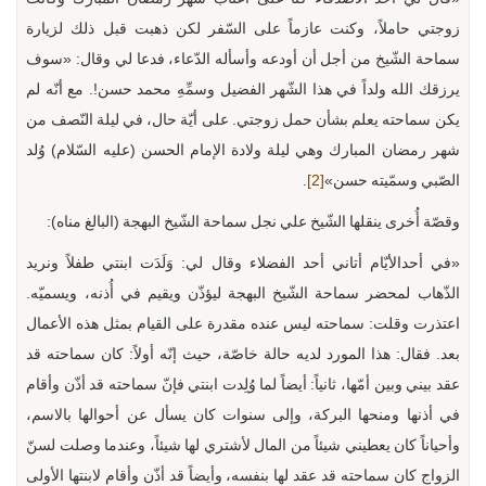
زوجتي حاملاً، وكنت عازماً على السّفر لكن ذهبت قبل ذلك لزيارة
سماحة الشّيخ من أجل أن أودعه وأسأله الدّعاء، فدعا لي وقال: «سوف
يرزقك الله ولداً في هذا الشّهر الفضيل وسمِّهِ محمد حسن!. مع أنّه لم
يكن سماحته يعلم بشأن حمل زوجتي. على أيّة حال، في ليلة النّصف من
شهر رمضان المبارك وهي ليلة ولادة الإمام الحسن (عليه السّلام) وُلد
الصّبي وسمّيته حسن»
[2]
.
وقصّة أُخرى ينقلها الشّيخ علي نجل سماحة الشّيخ البهجة (البالغ مناه):
«في أحدالأيّام أتاني أحد الفضلاء وقال لي: وَلَدَت ابنتي طفلاً ونريد
الذّهاب لمحضر سماحة الشّيخ البهجة ليؤذّن ويقيم في أُذنه، ويسميّه.
اعتذرت وقلت: سماحته ليس عنده مقدرة على القيام بمثل هذه الأعمال
بعد. فقال: هذا المورد لديه حالة خاصّة، حيث إنّه أولاً: كان سماحته قد
عقد بيني وبين أمّها، ثانياً: أيضاً لما وُلِدت ابنتي فإنّ سماحته قد أذّن وأقام
في أذنها ومنحها البركة، وإلى سنوات كان يسأل عن أحوالها بالاسم،
وأحياناً كان يعطيني شيئاً من المال لأشتري لها شيئاً، وعندما وصلت لسنّ
الزواج كان سماحته قد عقد لها بنفسه، وأيضاً قد أذّن وأقام لابنتها الأولى