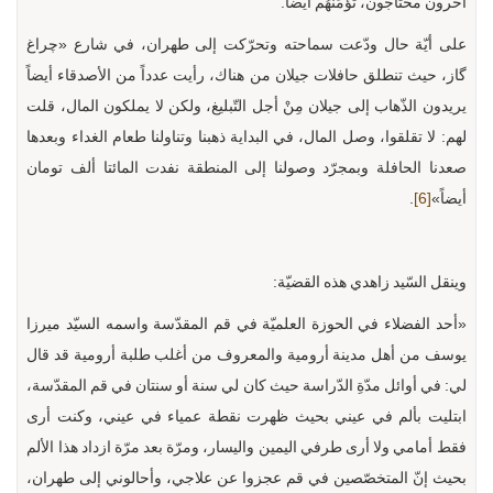
آخرون محتاجون، تؤمِّنهُم أيضاً.
على أيّة حال ودّعت سماحته وتحرّكت إلى طهران، في شارع «چراغ
گاز، حيث تنطلق حافلات جيلان من هناك، رأيت عدداً من الأصدقاء أيضاً
يريدون الذّهاب إلى جيلان مِنْ أجل التّبليغ، ولكن لا يملكون المال، قلت
لهم: لا تقلقوا، وصل المال، في البداية ذهبنا وتناولنا طعام الغداء وبعدها
صعدنا الحافلة وبمجرّد وصولنا إلى المنطقة نفدت المائتا ألف تومان
أيضاً»
[6]
.
وينقل السّيد زاهدي هذه القضيّة:
«أحد الفضلاء في الحوزة العلميّة في قم المقدّسة واسمه السيّد ميرزا
يوسف من أهل مدينة أرومية والمعروف من أغلب طلبة أرومية قد قال
لي: في أوائل مدّةِ الدّراسة حيث كان لي سنة أو سنتان في قم المقدّسة،
ابتليت بألم في عيني بحيث ظهرت نقطة عمياء في عيني، وكنت أرى
فقط أمامي ولا أرى طرفي اليمين واليسار، ومرّة بعد مرّة ازداد هذا الألم
بحيث إنّ المتخصّصين في قم عجزوا عن علاجي، وأحالوني إلى طهران،