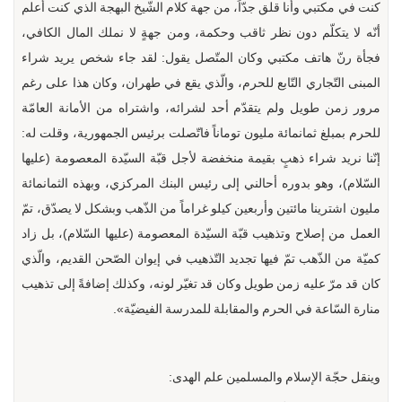
كنت في مكتبي وأنا قلق جدّاً، من جهة كلام الشّيخ البهجة الذي كنت أعلم
أنّه لا يتكلّم دون نظر ثاقب وحكمة، ومن جهةٍ لا نملك المال الكافي،
فجأة رنّ هاتف مكتبي وكان المتّصل يقول: لقد جاء شخص يريد شراء
المبنى التّجاري التّابع للحرم، والّذي يقع في طهران، وكان هذا على رغم
مرور زمن طويل ولم يتقدّم أحد لشرائه، واشتراه من الأمانة العامّة
للحرم بمبلغ ثمانمائة مليون توماناً فاتّصلت برئيس الجمهورية، وقلت له:
إنّنا نريد شراء ذهبٍ بقيمة منخفضة لأجل قبّة السيّدة المعصومة (عليها
السّلام)، وهو بدوره أحالني إلى رئيس البنك المركزي، وبهذه الثمانمائة
مليون اشترينا مائتين وأربعين كيلو غراماً من الذّهب وبشكل لا يصدّق، تمّ
العمل من إصلاح وتذهيب قبّة السيّدة المعصومة (عليها السّلام)، بل زاد
كميّة من الذّهب تمّ فيها تجديد التّذهيب في إيوان الصّحن القديم، والّذي
كان قد مرّ عليه زمن طويل وكان قد تغيّر لونه، وكذلك إضافةً إلى تذهيب
منارة السّاعة في الحرم والمقابلة للمدرسة الفيضيّة».
وينقل حجّة الإسلام والمسلمين علم الهدى: