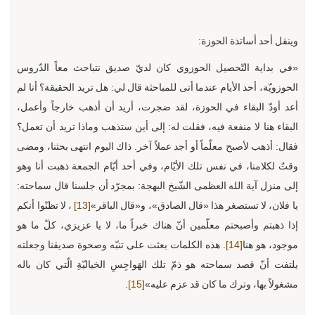
وينقل أحد أساتذة الحوزة:
«في بداية التّحصيل الحوزوي كان لديّ صديق نتباحث معاً الدّروس
الحوزويّة، أحد الأيام عندما أتى للمباحثة قال لي: هل تريد الحقيقة؟ أنا لم
أعد أودّ البقاء في الحوزة، لقد ضجرت، أريد أن أذهب خارجاً وأعمل،
البقاء هنا لا منفعة فيه، فقلت له: إلى أين ستذهب وماذا تريد أن تعمل؟
فقال: أذهب لأصبح معلّماً أو أجد عملاً آخر. ذاك اليوم انتهى بحثنا، ومضى
وقتٌ لكلامنا، في نفس تلك الأيّام، وفي أحد أيّام الجمعة ذهبت أنا وهو
إلى منزل آية الله العظمى الشّيخ البهجة: بمجرّد أن جلسنا قال سماحته:
يا فلان، لا تستصغر هذا «قال الصادق»، و«قال الباقر»
[13]
، لا تظنّوا أنكم
إذا ذهبتم وأصبحتم معلّمين أنّ هناك خبراً ما، لا يا عزيزي، كلّ ما هو
موجود، هو هنا
[14]
. هذه الكلمات بعثت على تنبّه وصحوة صديقنا وجعلته
يلتفت أنّ قصد سماحته هو ذمّ تلك الهَواجِسِ الخياليّةِ الّتي كان باله
مشغولاً بها، وترك ما كان قد عزم عليه»
[15]
.