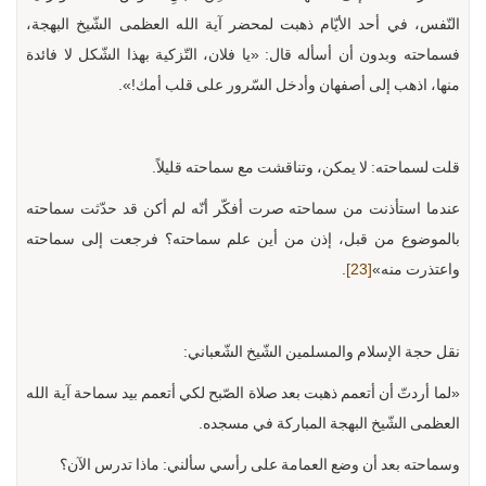
النّفس، في أحد الأيّام ذهبت لمحضر آية الله العظمى الشّيخ البهجة،
فسماحته وبدون أن أسأله قال: «يا فلان، التّزكية بهذا الشّكل لا فائدة
منها، اذهب إلى أصفهان وأدخل السّرور على قلب أمك!».
قلت لسماحته: لا يمكن، وتناقشت مع سماحته قليلاً.
عندما استأذنت من سماحته صرت أفكّر أنّه لم أكن قد حدّثت سماحته
بالموضوع من قبل، إذن من أين علم سماحته؟ فرجعت إلى سماحته
واعتذرت منه»
[23]
.
نقل حجة الإسلام والمسلمين الشّيخ الشّعباني:
«لما أردتّ أن أتعمم ذهبت بعد صلاة الصّبح لكي أتعمم بيد سماحة آية الله
العظمى الشّيخ البهجة المباركة في مسجده.
وسماحته بعد أن وضع العمامة على رأسي سألني: ماذا تدرس الآن؟