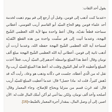
يقول أحد الثقات:
«عندما كنت أذهب إلى فومن، وقبل أن أرجع إلى قم بيوم ذهبت لخدمة
أحد علماء فومن وهو الحاج السيّد أبو القاسم أريب الفومني، أعطاني
سماحته قطعاً نقديّة، وقال: أعط واحدة منها لآية الله العظمى الشّيخ
البهجة، وعندما أتيت إلى قم سلّمت واحدة من هذه القطع النّقديّة
لسماحة آية الله العظمى الشّيخ البهجة حفظه الله، وعندما أردت أن
أذهب ثانية إلى فومن، أعطاني آية الله العظمى الشّيخ البهجة مبلغ ألف
تومان وقال: أعط هذا المبلغ بواسطة أحدهم إلى السيّد أريب، فعلاً أخذت
المبلغ وأعطيته لأحد أهل السّوق وقلت له: أعط هذا المبلغ للسيّد أريب ولا
تقل له من الّذي أعطاه، جلست في دكّانه وذهب هو وعاد، رأيت أنّه قد
دُهش كثيراً، قلت له: ماذا حصل؟ قال: عندما أعطيت المبلغ للسيّد أريب
قال: لقد خَرِبَ قسم من منزلنا ويحتاج للإصلاح، وجاء المعمار وقال:
أصلحه وآخذ ألف تومان، ولكن بما أنني لم أكن أملك المال قلت له: الآن
اصبر، إلى أن وصل المال، بمقدار أجرة المعمار بالضّبط»
[16]
.