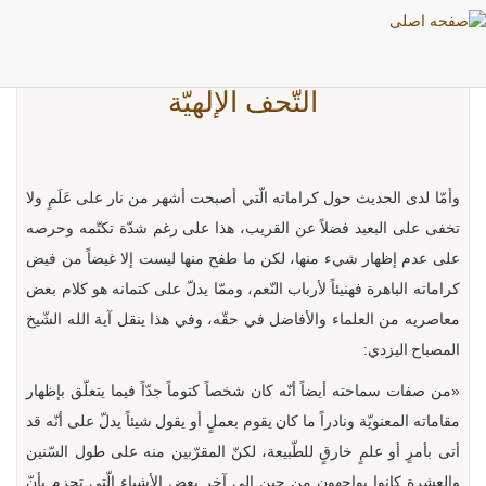
التّحف الإلهيّة
وأمّا لدى الحديث حول كراماته الّتي أصبحت أشهر من نار على عَلَمٍ ولا
تخفى على البعيد فضلاً عن القريب، هذا على رغم شدّة تكتّمه وحرصه
على عدم إظهار شيء منها، لكن ما طفح منها ليست إلا غيضاً من فيض
كراماته الباهرة فهنيئاً لأرباب النّعم، وممّا يدلّ على كتمانه هو كلام بعض
معاصريه من العلماء والأفاضل في حقّه، وفي هذا ينقل آية الله الشّيخ
المصباح اليزدي:
«من صفات سماحته أيضاً أنّه كان شخصاً كتوماً جدّاً فيما يتعلّق بإظهار
مقاماته المعنويّة ونادراً ما كان يقوم بعملٍ أو يقول شيئاً يدلّ على أنّه قد
أتى بأمرٍ أو علمٍ خارقٍ للطّبيعة، لكنّ المقرّبين منه على طول السّنين
والعشرة كانوا يواجهون من حين إلى آخر بعض الأشياء الّتي تجزم بأنّ