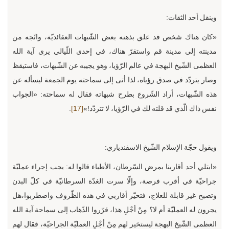
وينقل أحد الثقات:
«كان هناك شخص قد علق بذهنه بعض الشّبهات العقائديّة، واتّجه من
مدينته إلى مدينة قم واستقرّ هناك، في إحدى اللّيالي يرى آية الله
العظمى الشّيخ البهجة في عالم الرّؤيا، وهو يجيبه عن الشّبهات، فاستيقظ
وصار يتردّد في صدق رؤياه، لذا أتى إلى سماحته يوم الجمعة ليسأله عن
هذه الشّبهات، أراد الشّروع بطرح شبهاته فقال له سماحته: «الجواب
نفس ذاك الّذي قد قلته لك في الرّؤيا، لا تتردّد!»
[17]
.
ويقول حجّة الإسلام الشّيخ الاسفندياري:
«ابتلي أحد أقاربنا بمرض السّرطان، الأطباء قالوا له: يجب إجراء عمليّة
جراحيّة في أقرب فرصة، وإلّا سرت الغدّة السرطانيّة في كلّ البدن
وتصبح غير قابلة للعلاج، فتحيّر أقاربي في هذه الظّروف واضطربوا،هل
يجرون له العمليّة أم لا؟ مِنْ أجْلِ هذا، قرّروا الذّهاب إلى سماحة آية الله
العظمى الشّيخ البهجة ليستخير لهم مِنْ أجْلِ العمليّة الجراحيّة، فقال لهم