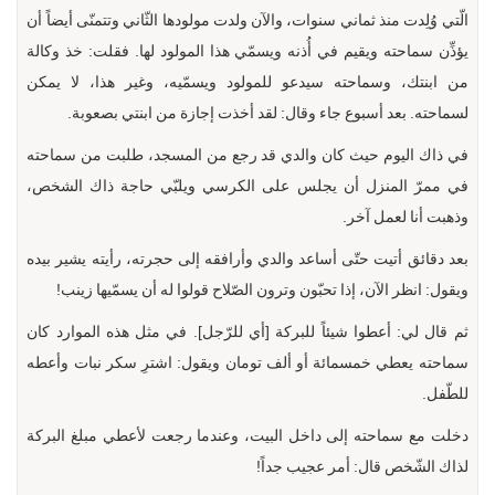
الّتي وُلِدت منذ ثماني سنوات، والآن ولدت مولودها الثّاني وتتمنّى أيضاً أن
يؤذِّن سماحته ويقيم في أُذنه ويسمّي هذا المولود لها. فقلت: خذ وكالة
من ابنتك، وسماحته سيدعو للمولود ويسمّيه، وغير هذا، لا يمكن
لسماحته. بعد أسبوع جاء وقال: لقد أخذت إجازة من ابنتي بصعوبة.
في ذاك اليوم حيث كان والدي قد رجع من المسجد، طلبت من سماحته
في ممرّ المنزل أن يجلس على الكرسي ويلبّي حاجة ذاك الشخص،
وذهبت أنا لعمل آخر.
بعد دقائق أتيت حتّى أساعد والدي وأرافقه إلى حجرته، رأيته يشير بيده
ويقول: انظر الآن، إذا تحبّون وترون الصّلاح قولوا له أن يسمّيها زينب!
ثم قال لي: أعطوا شيئاً للبركة [أي للرّجل]. في مثل هذه الموارد كان
سماحته يعطي خمسمائة أو ألف تومان ويقول: اشترِ سكر نبات وأعطه
للطّفل.
دخلت مع سماحته إلى داخل البيت، وعندما رجعت لأعطي مبلغ البركة
لذاك الشّخص قال: أمر عجيب جداً!