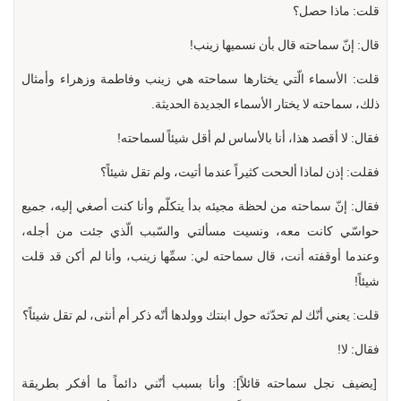
قلت: ماذا حصل؟
قال: إنّ سماحته قال بأن نسميها زينب!
قلت: الأسماء الّتي يختارها سماحته هي زينب وفاطمة وزهراء وأمثال
ذلك، سماحته لا يختار الأسماء الجديدة الحديثة.
فقال: لا أقصد هذا، أنا بالأساس لم أقل شيئاً لسماحته!
فقلت: إذن لماذا ألححت كثيراً عندما أتيت، ولم تقل شيئاً؟
فقال: إنّ سماحته من لحظة مجيئه بدأ يتكلّم وأنا كنت أصغي إليه، جميع
حواسّي كانت معه، ونسيت مسألتي والسّبب الّذي جئت من أجله،
وعندما أوقفته أنت، قال سماحته لي: سمِّها زينب، وأنا لم أكن قد قلت
شيئاً!
قلت: يعني أنّك لم تحدّثه حول ابنتك وولدها أنّه ذكر أم أنثى، لم تقل شيئاً؟
فقال: لا!
[يضيف نجل سماحته قائلاً]: وأنا بسبب أنّني دائماً ما أفكر بطريقة