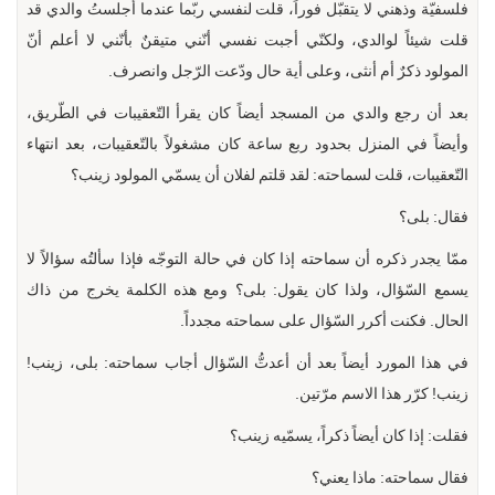
فلسفيّة وذهني لا يتقبّل فوراً، قلت لنفسي ربّما عندما أجلستُ والدي قد
قلت شيئاً لوالدي، ولكنّي أجبت نفسي أنّني متيقنٌ بأنّني لا أعلم أنّ
المولود ذكرٌ أم أنثى، وعلى أية حال ودّعت الرّجل وانصرف.
بعد أن رجع والدي من المسجد أيضاً كان يقرأ التّعقيبات في الطّريق،
وأيضاً في المنزل بحدود ربع ساعة كان مشغولاً بالتّعقيبات، بعد انتهاء
التّعقيبات، قلت لسماحته: لقد قلتم لفلان أن يسمّي المولود زينب؟
فقال: بلى؟
ممّا يجدر ذكره أن سماحته إذا كان في حالة التوجّه فإذا سألتُه سؤالاً لا
يسمع السّؤال، ولذا كان يقول: بلى؟ ومع هذه الكلمة يخرج من ذاك
الحال. فكنت أكرر السّؤال على سماحته مجدداً.
في هذا المورد أيضاً بعد أن أعدتُّ السّؤال أجاب سماحته: بلى، زينب!
زينب! كرّر هذا الاسم مرّتين.
فقلت: إذا كان أيضاً ذكراً، يسمّيه زينب؟
فقال سماحته: ماذا يعني؟