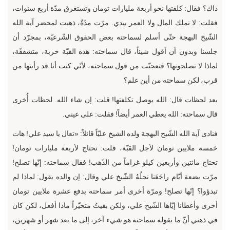
ذاك؟ فقال: كلفتها نحو أربعة مليارات تومان وتستغرق مدّة أربع سنوات،
فقلت: لا نملك المال ولا العمر بيدي. مرّت مدّةٌ، ذهبت لمحضر آية الله
الشّيخ البهجة حتّى أسلم لسماحته بعض الحقوق الشّرعيّة، بمجرّد أن
جلسنا وبدون أن أقول شيئاً، قال سماحته: هذه القبّة خربة، متشققّة،
لماذا لا تصلحونها؟ فتعجبّت من قول سماحته، لأنّي كنت أنا قد رأيتها من
قرب، لكن سماحته من أين علم؟
بعد لحظات قال: الله يوصل تكلفتها! قلت: إن شاء الله. لحظات أُخرى
قال سماحته: الله يعطي العمر أيضاً! فقلت: على عيني.
فنادى آية الله الشّيخ البهجة ولده الشيخ عليّاً قائلاً: «تعال يا سيد علي! هات
خمسة ملايين تومان لأجل القبّة، قلت: تحتاج لأربعة مليارات تومان!
تحتاج مائتين وأربعين كيلو غراماً من الذّهب! فقال سماحته: إنّها تصلح!
مرّت بضعة أيّام راجَعَنا نجلُهُ الشّيخ علي وقال: إن والده يقول: لماذا لم
تبدؤوا؟ إنّها تصلح! ومرّة أخرى أمر سماحته بدفع عشرة ملايين تومان
أخرى وأعطانا إيّاها الشّيخ علي، ولكن بقيتُ متحيّراً ماذا أفعل، لكن كان
في ذهني أنّ ما يقوله سماحته هو شيء آخر، إلى ما بعد شهر أو شهرين،