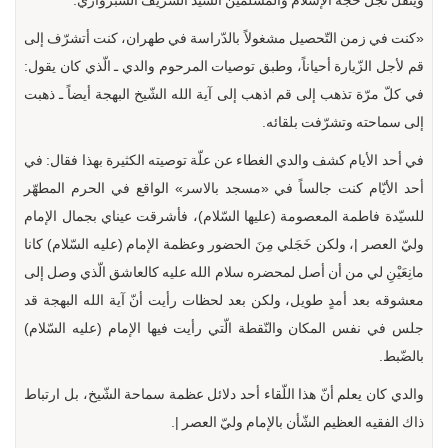
وينقل نجل حجّة الإسلام والمسلمين السيّد الشريف السّبزواري:
«كنت في زمن التّحصيل مشغولاً بالدّراسة في طهران، كنت أتشرّف إلى
قم لأجل الزّيارة أحياناً، وطبق توصيات المرحوم والدي ـ الّذي كان يقول:
في كلّ مرّة تذهب إلى قم اذهب إلى آية الله الشّيخ البهجة أيضاً ـ ذهبت
إلى سماحته وتشرّفت بلقائه.
في أحد الأيام كشف والدي الغطاء عن علّة توصيته الكثيرة بهذا فقال: في
أحد الأيّام كنت جالساً في «مسجد بالاسر» الواقع في الحرم المطهّر
للسيّدة فاطمة المعصومة (عليها السّلام)، فأشرقت عيناي بجمال الإمام
وليّ العصر |، ولكن خَجَلي مِنَ الحضور وعظمة الإمام (عليه السّلام) كانا
مانِعَيْنِ لي من أن أصل لمحضره سلام الله عليه كالعاشق الّذي وصل إلى
معشوقه بعد أمدٍ طويل، ولكن بعد لحظات رأيت أنّ آية الله البهجة قد
جلس في نفس المكان والنّقطة الّتي رأيت فيها الإمام (عليه السّلام)
بالضّبط.
والدي كان يعلم أنّ هذا اللّقاء أحد دلائل عظمة سماحة الشّيخ، بل ارتباط
ذاك الفقيه العظيم الشّأن بالإمام وليّ العصر |.