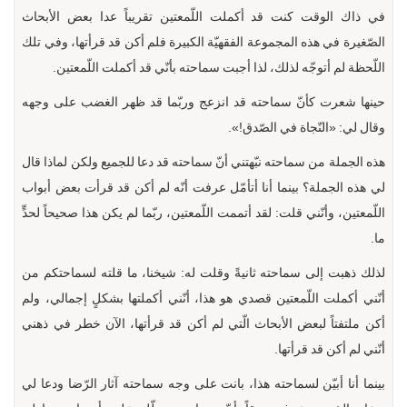
في ذاك الوقت كنت قد أكملت اللّمعتين تقريباً عدا بعض الأبحاث
الصّغيرة في هذه المجموعة الفقهيّة الكبيرة فلم أكن قد قرأتها، وفي تلك
اللّحظة لم أتوجّه لذلك، لذا أجبت سماحته بأنّي قد أكملت اللّمعتين.
حينها شعرت كأنّ سماحته قد انزعج وربّما قد ظهر الغضب على وجهه
وقال لي: «النّجاة في الصّدق!».
هذه الجملة من سماحته نبّهتني أنّ سماحته قد دعا للجميع ولكن لماذا قال
لي هذه الجملة؟ بينما أنا أتأمّل عرفت أنّه لم أكن قد قرأت بعض أبواب
اللّمعتين، وأنّني قلت: لقد أتممت اللّمعتين، ربّما لم يكن هذا صحيحاً لحدٍّ
ما.
لذلك ذهبت إلى سماحته ثانيةً وقلت له: شيخنا، ما قلته لسماحتكم من
أنّني أكملت اللّمعتين قصدي هو هذا، أنّني أكملتها بشكلٍ إجمالي، ولم
أكن ملتفتاً لبعض الأبحاث الّتي لم أكن قد قرأتها، الآن خطر في ذهني
أنّني لم أكن قد قرأتها.
بينما أنا أبيّن لسماحته هذا، بانت على وجه سماحته آثار الرّضا ودعا لي