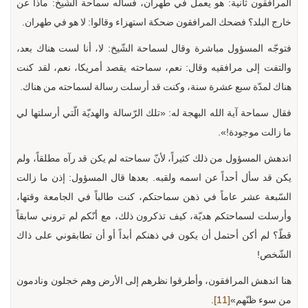
المرافقون ثانية: هو يعمل في طهران، فسأله سماحة الشّيخ: ماذا عن
خارج البلد؟ فضحك المرافقون ضحكة استهزاء وقالوا: لا هو في طهران.
فتوجّه المسؤول مباشرة وقال لسماحة الشّيخ: لا، أنا لست هناك بعد،
والتفت إلى مرافقيه وقال: نعم، سماحته يقصد أمريكا، نعم، لقد كنت
هناك لمدّة سبع عشرة سنة، وكنت قد أرسلت رسالة لسماحته من هناك.
فقال سماحة آية الله البهجة له: «تلك الرّسالة والهديّة الّتي أرسلتها لي
ما زالت موجودة!».
اندهش المسؤول من ذلك كثيراً، لأنّ سماحته لم يكن قد رآه مطلقاً، ولم
يكن قد سأل أحداً عن اسمه ولقبه. بعدها قال المسؤول: إذن ما زالت
السّبعة عشر عاماً في ذهن سماحتكم، كنت طالباً في الجامعة وقتها،
وأرسلت لسماحتكم هديّة، كيف تذكرون ذلك، مع أنّكم لم تروني سابقاً
قطّ؟ لم أكن أحتمل أن يكون في ذهنكم أبداً أو أن تطابقوني على ذاك
الشّخص!
هنا اندهش المرافقون، وأطرقوا نظرهم إلى الأرض وهم خجلون ونادمون
من سوء ظنّهم»
[11]
.