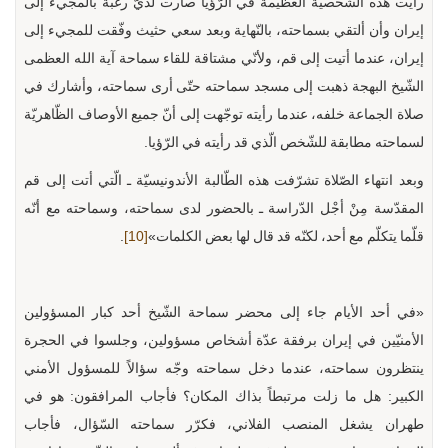
رأيت هذه الشّخصيّة العظيمة في الرّؤيا صارت لديّ رغبة بالمجيء إلى
إيران وأن ألتقي بسماحته، بالنّهاية وبعد سعي حثيث وفّقت للمجيء إلى
إيران، عندما أتيت إلى قم، ولأنّي مشتاقة للقاء سماحة آية الله العظمى
الشّيخ البهجة ذهبت إلى مسجد سماحته حتّى أرى سماحته، وأشارك في
صلاة الجماعة خلفه، عندما رأيته توجّهت إلى أنّ جميع الأوصاف الظّاهريّة
لسماحته مطابقة للشّخص الّذي قد رأيته في الرّؤيا.
وبعد انتهاء الصّلاة تشرّفت هذه الطّالبة الأندونيسيّة ـ الّتي أتت إلى قم
المقدّسة مِنْ أجْل الدّراسة ـ بالحضور لدى سماحته، وسماحته مع أنّه
قلّما يتكلّم مع أحد، لكنّه قد قال لها بعض الكلمات»
[10]
.
«في أحد الأيام جاء إلى محضر سماحة الشّيخ أحد كبار المسؤولين
الأمنيّين في إيران برفقة عدّة أشخاص مسؤولين، وجلسوا في الحجرة
ينتظرون سماحته، عندما دخل سماحته وجّه سؤالاً للمسؤول الأمني
الكبير: هل ما زلت مرتبطاً بذاك المكان؟ فأجاب المرافقون: هو في
طهران يشغل المنصب الفلاني، فكرّر سماحته السّؤال، فأجاب