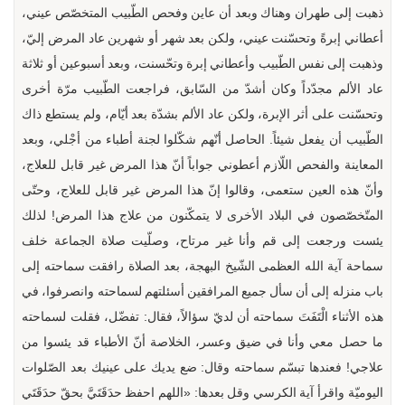
ذهبت إلى طهران وهناك وبعد أن عاين وفحص الطّبيب المتخصّص عيني،
أعطاني إبرةً وتحسّنت عيني، ولكن بعد شهر أو شهرين عاد المرض إليّ،
وذهبت إلى نفس الطّبيب وأعطاني إبرة وتحّسنت، وبعد أسبوعين أو ثلاثة
عاد الألم مجدّداً وكان أشدّ من السّابق، فراجعت الطّبيب مرّة أخرى
وتحسّنت على أثر الإبرة، ولكن عاد الألم بشدّة بعد أيّام، ولم يستطع ذاك
الطّبيب أن يفعل شيئاً. الحاصل أنّهم شكّلوا لجنة أطباء من أجْلي، وبعد
المعاينة والفحص اللّازم أعطوني جواباً أنّ هذا المرض غير قابل للعلاج،
وأنّ هذه العين ستعمى، وقالوا إنّ هذا المرض غير قابل للعلاج، وحتّى
المتّخصّصون في البلاد الأخرى لا يتمكّنون من علاج هذا المرض! لذلك
يئست ورجعت إلى قم وأنا غير مرتاح، وصلّيت صلاة الجماعة خلف
سماحة آية الله العظمى الشّيخ البهجة، بعد الصلاة رافقت سماحته إلى
باب منزله إلى أن سأل جميع المرافقين أسئلتهم لسماحته وانصرفوا، في
هذه الأثناء الْتَفَتَ سماحته أن لديّ سؤالاً، فقال: تفضّل، فقلت لسماحته
ما حصل معي وأنا في ضيق وعسر، الخلاصة أنّ الأطباء قد يئسوا من
علاجي! فعندها تبسّم سماحته وقال: ضع يديك على عينيك بعد الصّلوات
اليوميّة واقرأ آية الكرسي وقل بعدها: «اللهم احفظ حدَقَتَيَّ بحقّ حدَقَتَي