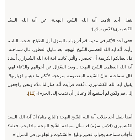
ينقل أحد تلاميذ آية الله الشّيخ البهجة، عن آية الله السيّد
الكشميري(قدّس سرّه):
«في أحد الأيّام في مدينة قم قُرع باب المنزل أول الصّباح، فتحت الباب،
رأيت أنّه آية الله العظمى الشّيخ البهجة. بعد تناول الفطور، قال سماحته:
قل لعيالكم الكريمة أن تحضر ـ والّتي كانت ابنة آية الله الشّيرازي أُستاذ
آية الله العظمى الشّيخ البهجة ـ وبعد السّؤال عن أحوالهم والدّعاء لهم،
قال سماحته: «إنّ السّيدة المعصومة منزعجة لأنّكم ما ذهبتم لزيارتها!.
يقول آية الله الكشميري: دقّقت فرأيت أنّه صار لنا مدّة ونحن راجعون
إلى قم ولكن لم أستطع أنا وعيالي أن نذهب إلى الحرم!»
[12]
.
أيضاً ينقل أحد طلاب آية الله الشّيخ البهجة (البالغ مناه) أنّ آية الله السيد
الكشميري (قدّس سرّه) قد سأل سماحة الشّيخ البهجة: ماذا يجب فعله؟
فأجاب سماحته بجواب قصير وبليغ: «السّكوت والجلوس في المنزل!».