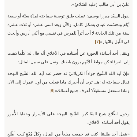
عليّ بن أبي طالب (عليه السّلام)».
يقول السيّد ميرزا يوسف: عملت طبق توصية سماحته لمدّة ستّة أو سبعة
أيّام وتحسّنت عيناي بشكل كامل، والآن وبعد اثنتي عشرة أو ثلاث عشرة
سنة من تلك الحادثة لا أجد أثراً للمرض في نفسي مع أنّني أدرس وأبحث
في اللّيل والنّهار»
[7]
.
وينقل أحد أساتذة الحوزة عن أُستاذه في الأخلاق أنّه قال له: كلّما ذهبت
إلى العرفاء كن مواظباً لأنّهم يرون باطنك. ونقل على سبيل المثال:
«إنّ آية الله الشّيخ جواداً الكربلائيّ قد حضر عند آية الله الشّيخ البهجة
فقال سماحته له: هل تريد أن أُخبرك ماذا فعلت من أول عمرك إلى الآن
وماذا ستفعل مستقبلاً؟ أعرف جميع أعمالك»
[8]
.
وحول اطّلاع شيخ السّالكين الشّيخ البهجة على الأسرار وخفايا الأُمور
يقول أحد أساتذة الأخلاق:
«ينقل أحد طلبتنا: كنت قد جمعت مبلغاً من المال، وكلّ مُدّةٍ كنت أطّلع