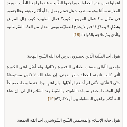
اعملوا نفس هذه الخطوات وراجعوا الطّبيب، عندما راجعنا الطّبيب، وبعد
المعاينة سألنا وهو مستغرب: هل قمتم بعمل ما أو أنّكم ذهبتم وعالجتموه
في مكان ما؟ فقال المريض: كيف؟ فقال الطبيب: كيف زال المرض
بشكلٍ لا يصدّق؟! فهو لا يحتاج للعمليّة، وبقي مقدار من الغدّة السّرطانية
والّذي يتمّ علاجه بالدّواء!»
[18]
.
يقول أحد الطّلبة الّذين يحضرون درس آية الله الشّيخ البهجة:
«إحدى اللّيالي حضنت طفلتي الصّغيرة وقبّلتها، ولم أقبِّل ابنتي الكبيرة
الّتي كانت نائمة، للحظة خطر بذهني، إن شاء الله لا تكون مستيقظةً
حتّى لا تتأذّى، لأنّني لم أحضنها وأقبّلها. ولم اعتنِ بهذا، عندما وصلت صباحاً
أوّل الوقت لمحضر سماحة الشّيخ، وبالضّبط بعد السّلام قال لي: إن شاء
الله أنّكم تراعون المساواة بين أولادكم؟!»
[19]
.
يقول حجّة الإسلام والمسلمين الشّيخ الشّوشتري أحد أئمّة الجمعة: