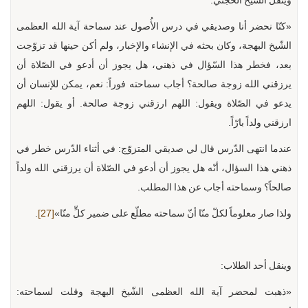
وينقل الشّيخ الحجّتي:
«كنّا نحضر أنا وصديقي في درس الأُصول عند سماحة آية الله العظمى
الشّيخ البهجة، وكان بحثه في الإنشاء والإخبار، ولم أكن حينها قد تزوّجت
بعد، فخطر هذا السّؤال في ذهني، هل يجوز أن أدعو في الصّلاة أن
يرزقني الله زوجة صالحة؟ أجاب سماحته فوراً: نعم، يمكن للإنسان أن
يدعو في الصّلاة ويقول: اللهم ارزقني زوجة صالحة. أو يقول: اللهم
ارزقني ولداً بارّاً.
عندما انتهى الدّرس قال لي صديقي المتزوّج: في أثناء الدّرس خطر في
ذهني هذا السؤال، أنّه هل يجوز أن أدعو في الصّلاة أن يرزقني الله ولداً
صالحاً؟ وسماحته أجاب عن هذا المطلب.
ولذا صار معلوماً لكلّ منّا أنّ سماحته مطلّع على ضمير كلٍّ منّا»
[27]
.
وينقل أحد الطلاب:
«ذهبت لمحضر آية الله العظمى الشّيخ البهجة وقلت لسماحته: