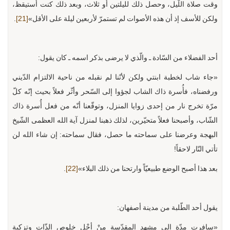
وقت صلاة اللّيل، وحصل ذلك لليلتين أو ثلاث، وبعد ذلك كنت أستيقظ،
ولكن للأسف إذ أن هذه الأصوات لم تستمرّ لأربعين ليلة على الأقل»
[21]
.
أحد الفضلاء من السّادة ـ والّذي لا يرضى بذكر اسمه ـ كان يقول:
«جاء شاب لخطبة ابنتي ولكن لأنّنا لم نقبله من ناحية الالتزام الدّيني
ورفضناه، فأُسرة ذاك الشاب لجؤوا إلى السّحر وأثّر فعلاً بحيث إنّه كلّ
مرّة تخرج نار من إحدى زوايا المنزل، وتوقّعنا أنّه من فعل أُسرة ذاك
الشّاب، وأصبحنا فعلاً متحيّرين، لذلك ذهبنا لمنزل آية الله العظمى الشّيخ
البهجة وعرضنا على سماحته ما حصل، فقال سماحته: إن شاء الله لن
تأتي النّار لاحقاً!
بعد هذا أصبح الوضع طبيعيّاً وارتحنا من ذلك البلاء»
[22]
.
يقول أحد الطّلبة من مدينة أصفهان:
«سافرت مدّة إلى مشهد المقدّسة مِنْ أجْلِ خلوص الذّات وتزكية