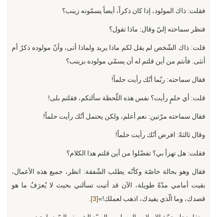
فقلت: ذاك المولود، إذا كان ذكراً، أيضاً يسمّونه زينب؟
فنظر سماحته إليّ وقال: ماذا تقول؟
قلت: ذاك الشّخص لم يقل لكم ماذا يريد ولماذا أتى، وأنّ مولوده ذكرٌ أم
أنثى. فأنتم من أين قلتم له أن يسمّي مولوده بزينب؟
فقال سماحته: ربّما أنّك رأيت حلماً!
قلت: أي حلمٍ رأيت؟ نفس هذه اللّحظة سألتكم، فقلتم بلى!
فقال سماحته مرّتين: نعم أعلم، ولكن يحتمل أنّك رأيت حلماً!
وقال ثالثةً: افرض أنّك رأيت حلماً!
فقلت: هل تهزأ بي؟ تفضّلوا من أين قلتم هذا الكلام؟
فقال وهو بحالة خاصّة وكأنّه يطلب الشّفقة: انظر، جميع هذه الأعمال،
بقيت أمامي مدّةً طويلة، الآن قد أتيت تسألني بحيث لا يُعرَفُ ما هو
قصدك، وما الّذي يفيدك، اذهب لعملك!»
[3]
.