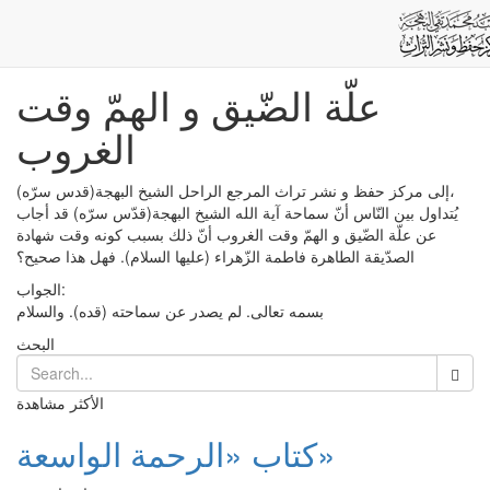
علّة الضّيق و الهمّ وقت الغروب
الشائعات
Post
الرئيسية
علّة الضّيق و الهمّ وقت
الغروب
إلى مركز حفظ و نشر تراث المرجع الراحل الشيخ البهجة(قدس سرّه)،
يُتداول بين النّاس أنّ سماحة آية الله الشيخ البهجة(قدّس سرّه) قد أجاب
عن علّة الضّيق و الهمّ وقت الغروب أنّ ذلك بسبب كونه وقت شهادة
الصدّيقة الطاهرة فاطمة الزّهراء (عليها السلام). فهل هذا صحيح؟
الجواب:
بسمه تعالى. لم يصدر عن سماحته (قده). والسلام
البحث
الأكثر مشاهدة
كتاب «الرحمة الواسعة»