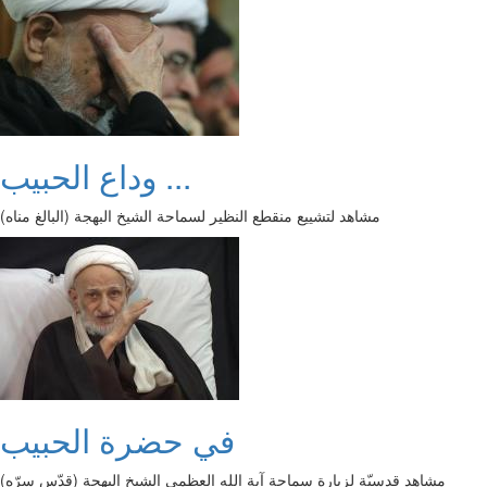
وداع الحبيب ...
مشاهد لتشييع منقطع النظير لسماحة الشيخ البهجة (البالغ مناه)
في حضرة الحبيب
مشاهد قدسيّة لزيارة سماحة آية الله العظمى الشيخ البهجة (قدّس سرّه)