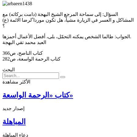
السؤال: إلی سماحة المرجع الشيخ البهجة (دامت بركاته) مع
المشاكل و العسر في الزيارة مشياً، هل تكون موردا ًلرضا الائمة (ع)
؟
الجواب: طالما الشخص يمكنه التحمّل، بلی، أفضل اﻷعمال أحمزها.
العبد محمد تقي البهجة
كتاب الناصح، ص366
كتاب الرحمة الواسعة، ص282
البحث
الأكثر مشاهدة
كتاب «الرحمة الواسعة»
إصدار جديد
المباهلة
دعاء المباهلة