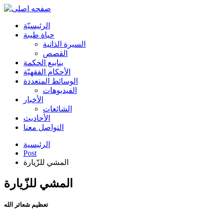
الرئیسیّة
حياة طيبة
السيرة الذاتية
القصص
ينابيع الحكمة
الأحکام الفقهیّة
الوسائط المتعددة
الفیدیوهات
الأخبار
الشائعات
الأحادیث
التواصل معنا
الرئيسية
Post
المشي للزّيارة
المشي للزّيارة
تعظيم شعائر الله