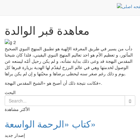
معاهدة قبر الوالدة
أخبار
Post
الرئيسية
معاهدة قبر الوالدة
دأب من يسير في طريق المعرفة الإلهية هو تطبيق المنهج النبوي الصحيح
المأثور، و تعظيم الأم هو احد تعاليم المنهج النبوي اليقيني، فلذا كان شيخنا
المقدس البهجة قد وعى ذلك بداية نشأته، و لم يكن رحيل أمّه ليمنعه عن
الوصول لخدمتها وهي في عالم البرزخ ليقدّم لها الهدية بزيارة قبرها كل
يوم و ذلك رغم صغر سنه ليحظى برضاها و محبّتها و إن لم يكن يراها.
فكانت نتيجة ذلك أن أصبح هو «الشيخ المقدس البهجة».
البحث
الأكثر مشاهدة
كتاب «الرحمة الواسعة»
إصدار جديد