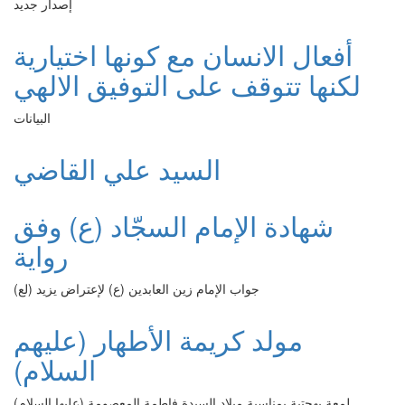
إصدار جديد
أفعال الانسان مع كونها اختيارية
لكنها تتوقف على التوفيق الالهي
البيانات
السيد علي القاضي
شهادة الإمام السجّاد (ع) وفق
رواية
جواب الإمام زين العابدين (ع) لإعتراض يزيد (لع)
مولد كريمة الأطهار (عليهم
السلام)
لمعة بهجتية بمناسبة ميلاد السيدة فاطمة المعصومة (عليها السلام)