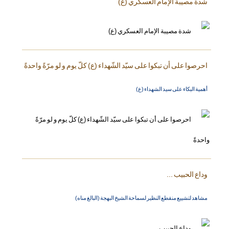
شدة مصيبة الإمام العسكري (ع)
احرصوا على أن تبكوا على سيّد الشّهداء (ع) كلّ يوم و لو مرّةً واحدةً
أهمية البكاء على سيد الشهداء (ع)
وداع الحبيب ...
مشاهد لتشييع منقطع النظير لسماحة الشيخ البهجة (البالغ مناه)