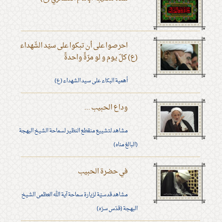
احرصوا على أن تبكوا على سيّد الشّهداء
(ع) كلّ يوم و لو مرّةً واحدةً
أهمية البكاء على سيد الشهداء (ع)
وداع الحبيب ...
مشاهد لتشييع منقطع النظير لسماحة الشيخ البهجة
(البالغ مناه)
في حضرة الحبيب
مشاهد قدسيّة لزيارة سماحة آية الله العظمى الشيخ
البهجة (قدّس سرّه)