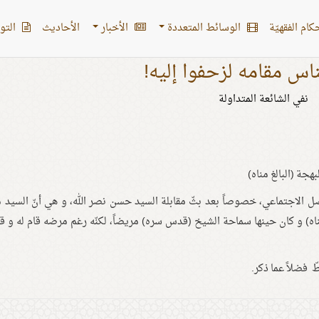
کام الفقهیّة
الوسائط المتعددة
الأخبار
الأحادیث
التو
ناس مقامه لزحفوا إليه!
نفي الشائعة المتداولة
جة (البالغ مناه)
صل الاجتماعي، خصوصاً بعد بثّ مقابلة السيد حسن نصر الله، و هي أنّ السيد 
مناه) و كان حينها سماحة الشيخ (قدس سره) مريضاً، لكنّه رغم مرضه قام له و ق
 فضلاً عما ذكر.