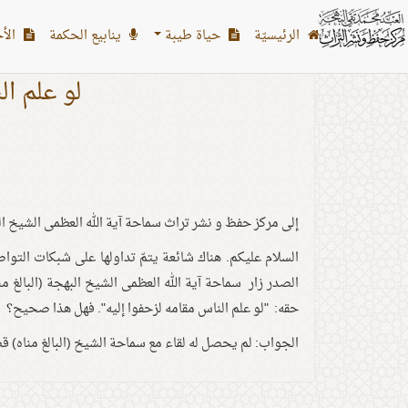
الرئیسیّة
حياة طيبة
ينابيع الحكمة
الأح
لو علم ال
إلى مركز حفظ و نشر تراث سماحة آية الله العظمى الشيخ البه
السلام عليكم. هناك شائعة يتمّ تداولها على شبكات التوا
الصدر زار سماحة آية الله العظمى الشيخ البهجة (البالغ 
حقه: "لو علم الناس مقامه لزحفوا إليه". فهل هذا صحیح؟
الجواب: لم يحصل له لقاء مع سماحة الشيخ (البالغ مناه) قطّ