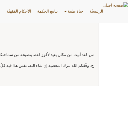
الرئیسیّة
حياة طيبة
ينابيع الحكمة
الأحکام الفقهیّة
ا
س: لقد أتيت من مكان بعيد لأفوز فقط بنصيحة من سماحتكم 
ج: وفّقكم الله لترك المعصية إن شاء الله، نفس هذا فيه كلّ الن