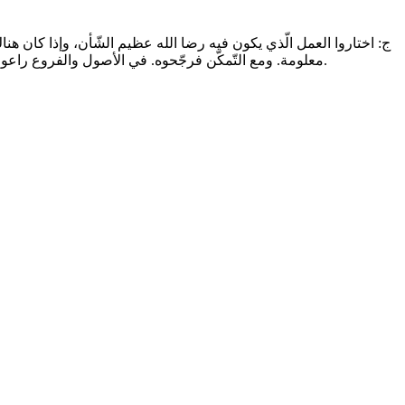
ج: اختاروا العمل الّذي يكون فيه رضا الله عظيم الشّأن، وإذا كان هنا
معلومة. ومع التّمكّن فرجّحوه. في الأصول والفروع راعوا التّرتيب مع التّمكّن، وتحصيل ملكة كلّ عمل في [أيّام] الشّباب [أمر] ميسور، وإذا تحقّق العمل فالهداية ممكنة، فلاحظوا العمل من هذه الجهة.