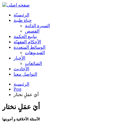
الرئیسیّة
حياة طيبة
السيرة الذاتية
القصص
ينابيع الحكمة
الأحکام الفقهیّة
الوسائط المتعددة
الفیدیوهات
الأخبار
الشائعات
الأحادیث
التواصل معنا
الرئيسية
Post
أيَ عمَلٍ نختار
أيَ عمَلٍ نختار
الأسئلة الأخلاقية و أجوبتها