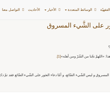
لفقهیّة
الوسائط المتعددة
الأخبار
الأحادیث
التواصل معنا
ور على الشَّيء المسروق
؟
ا: «اللهمّ نجّنا من الشّرّ ومن أهله»
[1]
.
المسروق و ليس الشّيء الضّائع، و أمّا دعاء العثور على الشّيء الضّائع فقد تمّ ذ