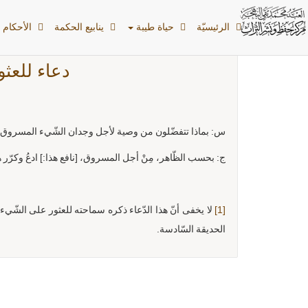
الرئیسیّة
حياة طيبة
ينابيع الحكمة
الأحکام ا
دعاء للعث
س: بماذا تتفضّلون من وصية لأجل وجدان الشّيء المسروق
ج: بحسب الظّاهر، مِنْ أجل المسروق، [نافع هذا:] ادعُ وكرّر هذ
[1]
لا يخفى أنّ هذا الدّعاء ذكره سماحته للعثور على الشّيء 
الحديقة السّادسة.