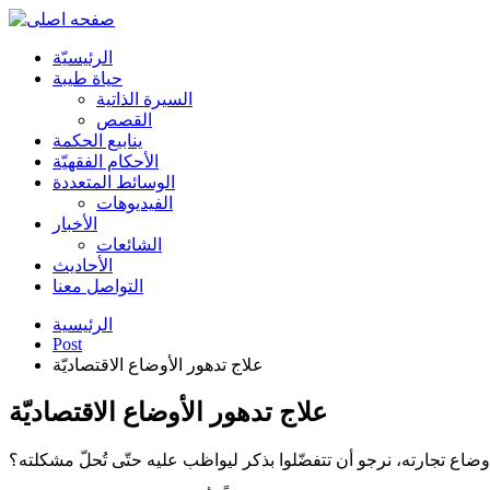
الرئیسیّة
حياة طيبة
السيرة الذاتية
القصص
ينابيع الحكمة
الأحکام الفقهیّة
الوسائط المتعددة
الفیدیوهات
الأخبار
الشائعات
الأحادیث
التواصل معنا
الرئيسية
Post
علاج تدهور الأوضاع الاقتصاديّة
علاج تدهور الأوضاع الاقتصاديّة
 تجارته، نرجو أن تتفضّلوا بذكر ليواظب عليه حتّى تُحلّ مشكلته؟