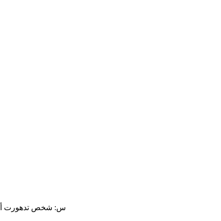
س: شخص تدهورت أوضاع