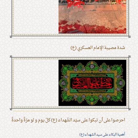
شدة مصيبة الإمام العسكري (ع)
احرصوا على أن تبكوا على سيّد الشّهداء (ع) كلّ يوم و لو مرّةً واحدةً
أهمية البكاء على سيد الشهداء (ع)