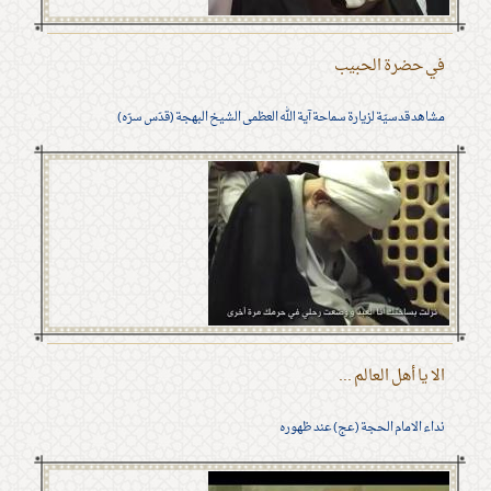
في حضرة الحبيب
مشاهد قدسيّة لزيارة سماحة آية الله العظمى الشيخ البهجة (قدّس سرّه)
الا يا أهل العالم ...
نداء الامام الحجة (عج) عند ظهوره