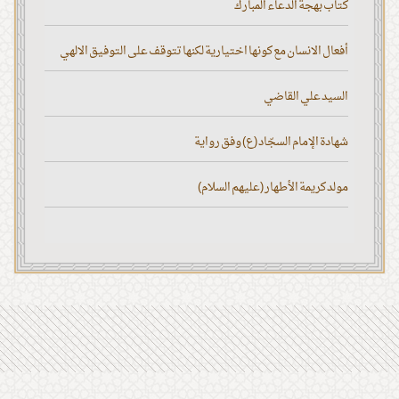
كتاب بهجة الدعاء المبارك
أفعال الانسان مع كونها اختيارية لكنها تتوقف على التوفيق الالهي
السيد علي القاضي
شهادة الإمام السجّاد (ع) وفق رواية
مولد كريمة الأطهار (عليهم السلام)