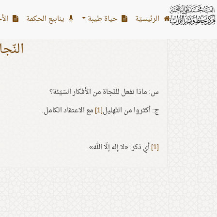
الرئیسیّة
حياة طيبة
ينابيع الحكمة
الأح
النّجا
س: ماذا نفعل للنّجاة من الأفكار السّيّئة؟
ج: أكثروا من التّهليل
[1]
مع الاعتقاد الكامل.
[1]
أي ذكر: «لا إله إلّا الله».