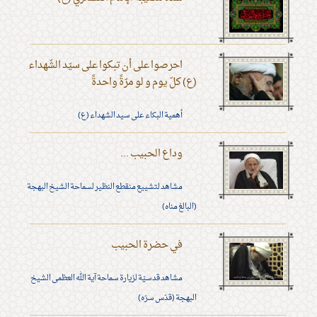
احرصوا على أن تبكوا على سيّد الشّهداء
(ع) كلّ يوم و لو مرّةً واحدةً
أهمية البكاء على سيد الشهداء (ع)
وداع الحبيب ...
مشاهد لتشييع منقطع النظير لسماحة الشيخ البهجة
(البالغ مناه)
في حضرة الحبيب
مشاهد قدسيّة لزيارة سماحة آية الله العظمى الشيخ
البهجة (قدّس سرّه)