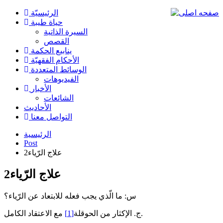
الرئیسیّة
حياة طيبة
السيرة الذاتية
القصص
ينابيع الحكمة
الأحکام الفقهیّة
الوسائط المتعددة
الفیدیوهات
الأخبار
الشائعات
الأحادیث
التواصل معنا
الرئيسية
Post
علاج الرّياء2
علاج الرّياء2
س: ما الّذي يجب فعله للابتعاد عن الرّياء؟
مع الاعتقاد الكامل.
ج. الإكثار من الحوقلة
[1]