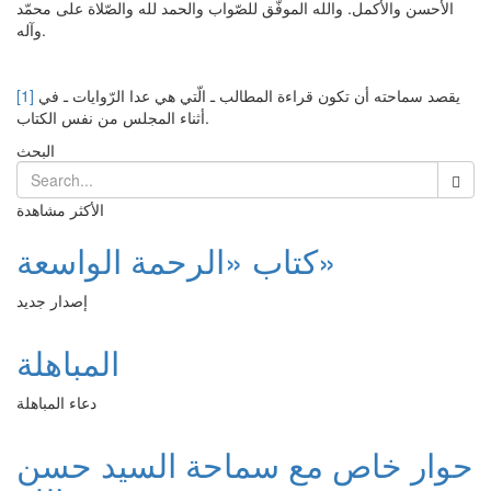
الأحسن والأكمل. والله الموفّق للصّواب والحمد لله والصّلاة على محمّد
وآله.
يقصد سماحته أن تكون قراءة المطالب ـ الّتي هي عدا الرّوايات ـ في
[1]
أثناء المجلس من نفس الكتاب.
البحث
الأكثر مشاهدة
كتاب «الرحمة الواسعة»
إصدار جديد
المباهلة
دعاء المباهلة
حوار خاص مع سماحة السيد حسن