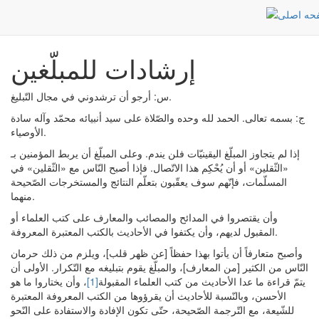
إرشادات للمبلّغين
Post
الرئيسية
إرشادات للمبلّغين
س: أرجو أن ترشدوني في مجال التّبليغ.
ج: بسمه تعالى. الحمد لله وحده والصّلاة على سيد أنبيائه محمّد وآله سادة
الأوصياء.
إذا لم يتجاوز المبلّغ اليقينيّات فلن يندم. وعلى المبلّغ أن يربط المؤمنين بـ
«الثّقلين» أو أن يُحْكِم هذا الاتّصال. فإذا أصبح النّاس مع «الثّقلين» في
المسلّمات، فإنّهم سوف يعقّبون بتعلّم النتائج والمستخرجات الصّحيحة
منهما.
وأن يقتصروا في المدائح والمصائب والمعارف على كتب العلماء أو
المقبول لديهم، وأن يكتفوا في الأحاديث بالكتب المعتبرة المعروفة.
وأصبح متعارفاً أن يأتوا بهذا حفظاً [عن ظهر قلب]، ويلزم من ذلك حرمان
النّاس من الكثير [من المعارف]، والمبلّغ يقوم بتبليغه مع التّكرار. الأولى أن
يتمّ قراءة ما عدا الأحاديث من كتب العلماء المقبولة
[1]
، وأن يختاروا ما هو
الأحسن، وبالنّسبة للأحاديث أن يقرؤوها من الكتب المعروفة المعتبرة
للشّيعة، مع التّرجمة الصّحيحة، حتّى تكون الإفادة والاستفادة على النّحو