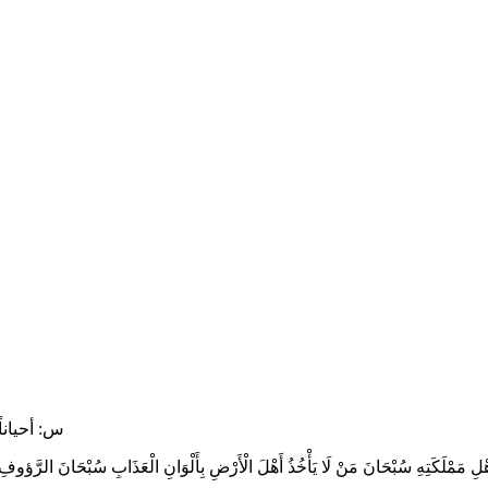
س: أحياناً
ِهِ سُبْحَانَ مَنْ لَا يَأْخُذُ أَهْلَ الْأَرْضِ بِأَلْوَانِ الْعَذَابِ سُبْحَانَ الرَّؤوفِ الرّ