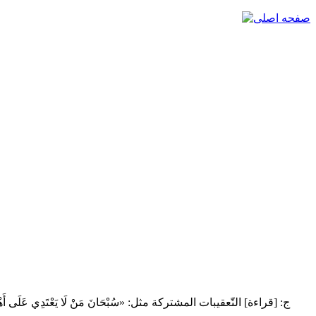
ج: [قراءة] التّعقيبات المشتركة مثل: «سُبْحَانَ مَنْ لَا يَعْتَدِي عَلَى أَهْلِ مَمْلَكَت