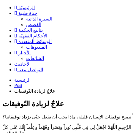
الرئیسیّة
حياة طيبة
السيرة الذاتية
القصص
ينابيع الحكمة
الأحکام الفقهیّة
الوسائط المتعددة
الفیدیوهات
الأخبار
الشائعات
الأحادیث
التواصل معنا
الرئيسية
Post
علاجٌ لزيادة التّوفيقات
علاجٌ لزيادة التّوفيقات
 تصبح توفيقات الإنسان قليلة، ماذا يجب أن نفعل حتّى تزداد توفيقاتنا؟
َحِيمِ اللَّهُمَّ اجْعَلْ لِي فِي قَلْبِي نُوراً وبَصَراً وفَهْماً وعِلْماً إِنَّكَ عَلى‏ كلّ
شَيْ‏ءٍ قَدِير».