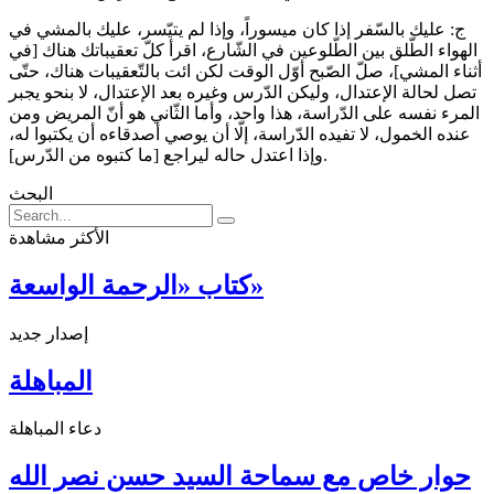
ج: عليك بالسّفر إذا كان ميسوراً، وإذا لم يتيّسر، عليك بالمشي في
الهواء الطّلق بين الطّلوعين في الشّارع، اقرأ كلّ تعقيباتك هناك [في
أثناء المشي]، صلّ الصّبح أوّل الوقت لكن ائت بالتّعقيبات هناك، حتّى
تصل لحالة الإعتدال، وليكن الدّرس وغيره بعد الإعتدال، لا بنحو يجبر
المرء نفسه على الدّراسة، هذا واحد، وأما الثّاني هو أنّ المريض ومن
عنده الخمول، لا تفيده الدّراسة، إلّا أن يوصي أصدقاءه أن يكتبوا له،
وإذا اعتدل حاله ليراجع [ما كتبوه من الدّرس].
البحث
الأكثر مشاهدة
كتاب «الرحمة الواسعة»
إصدار جديد
المباهلة
دعاء المباهلة
حوار خاص مع سماحة السيد حسن نصر الله