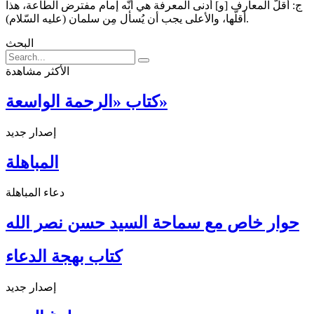
ج: أقلّ المعارف [و] أدنى المعرفة هي أنّه إمام مفترض الطّاعة، هذا
أقلّها، والأعلى يجب أن يُسأل مِن سلمان (عليه السّلام).
البحث
الأكثر مشاهدة
كتاب «الرحمة الواسعة»
إصدار جديد
المباهلة
دعاء المباهلة
حوار خاص مع سماحة السيد حسن نصر الله
كتاب بهجة الدعاء
إصدار جديد