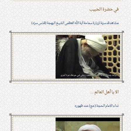
في حضرة الحبيب
مشاهد قدسيّة لزيارة سماحة آية الله العظمى الشيخ البهجة (قدّس سرّه)
الا يا أهل العالم ...
نداء الامام الحجة (عج) عند ظهوره