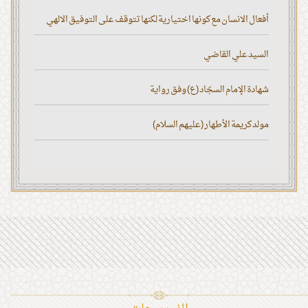
أفعال الانسان مع كونها اختيارية لكنها تتوقف على التوفيق الالهي
السيد علي القاضي
شهادة الإمام السجّاد (ع) وفق رواية
مولد كريمة الأطهار (عليهم السلام)