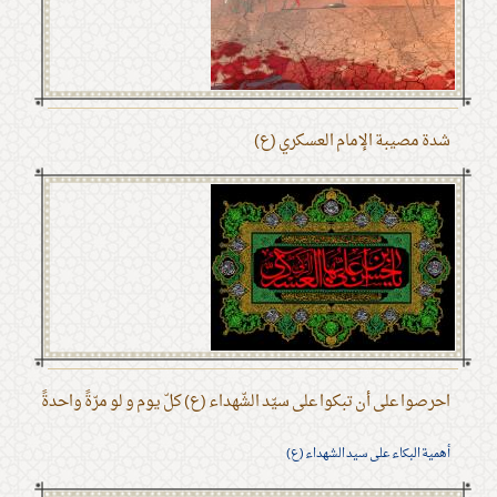
شدة مصيبة الإمام العسكري (ع)
احرصوا على أن تبكوا على سيّد الشّهداء (ع) كلّ يوم و لو مرّةً واحدةً
أهمية البكاء على سيد الشهداء (ع)