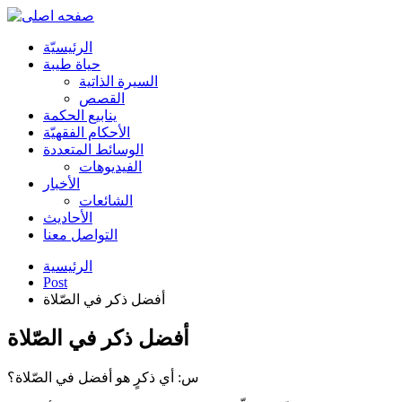
الرئیسیّة
حياة طيبة
السيرة الذاتية
القصص
ينابيع الحكمة
الأحکام الفقهیّة
الوسائط المتعددة
الفیدیوهات
الأخبار
الشائعات
الأحادیث
التواصل معنا
الرئيسية
Post
أفضل ذكر في الصّلاة
أفضل ذكر في الصّلاة
س: أي ذكرٍ هو أفضل في الصّلاة؟