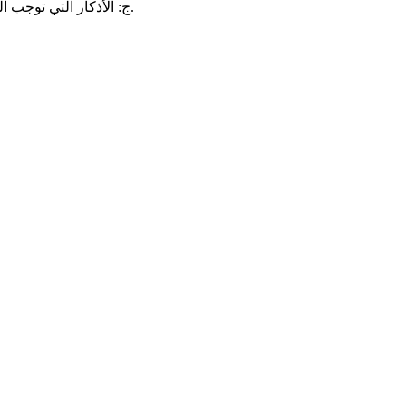
ج: الأذكار الّتي توجب النّشاط الرّوحي، ويتلذّذ المصلّي بها، لهذا هي متفاوتة بالنّسبة للأشخاص.