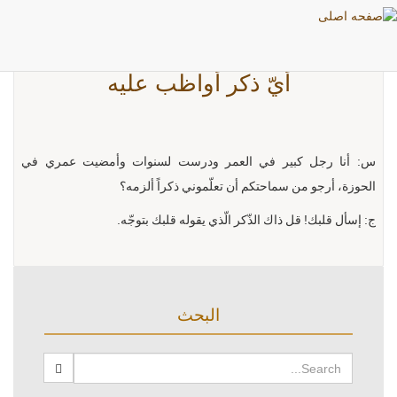
أيّ ذكر أواظب عليه
س: أنا رجل كبير في العمر ودرست لسنوات وأمضيت عمري في
الحوزة، أرجو من سماحتكم أن تعلّموني ذكراً ألزمه؟
ج: إسأل قلبك! قل ذاك الذّكر الّذي يقوله قلبك بتوجّه.
البحث